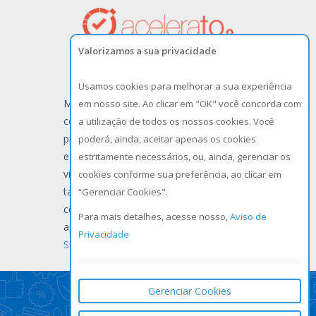
Valorizamos a sua privacidade
Help Desk, Service Desk, Gestão de
Projetos
Usamos cookies para melhorar a sua experiência
Melhore a comunicação entre os seus
em nosso site. Ao clicar em "OK" você concorda com
colabores e seus clientes, controle as
a utilização de todos os nossos cookies. Você
prioridades e o SLA. Crie chamados por
poderá, ainda, aceitar apenas os cookies
e-mail, formulários ou portal. Tenha
estritamente necessários, ou, ainda, gerenciar os
visão completa de todas os projetos,
cookies conforme sua preferência, ao clicar em
tarefas e atividades de suas equipes por
“Gerenciar Cookies".
colaborador e equipe, e controle os
Para mais detalhes, acesse nosso,
Aviso de
apontamentos e horas trabalhadas.
Privacidade
Saiba mais
Gerenciar Cookies