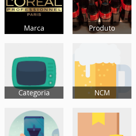
Marca
Produto
LOREAL
REFRIGERANTE
PROFESSIONNEL
600ML COCA COLA
41 Produtos
Categoria
NCM
78000000
2203.00.00
Aparelhos
Cervejas de malte.
Elétricos