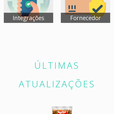
Integrações
Fornecedor
Conheça nossas
Cadastre seus
APIs e Integre com
Produtos no
seu ERP ou e-
Cosmos
commerce
Gratuitamente
ÚLTIMAS
ATUALIZAÇÕES