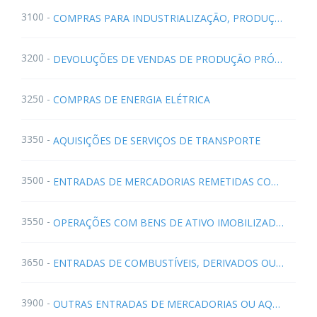
3100 -
COMPRAS PARA INDUSTRIALIZAÇÃO, PRODUÇÃO RURAL, COMERCIALIZAÇÃO OU PRESTAÇÃO DE SERVIÇOS (NR Ajuste SINIEF 05/2005) (Decreto 28.868/2006)
3200 -
DEVOLUÇÕES DE VENDAS DE PRODUÇÃO PRÓPRIA, DE TERCEIROS OU ANULAÇÕES DE VALORES
3250 -
COMPRAS DE ENERGIA ELÉTRICA
3350 -
AQUISIÇÕES DE SERVIÇOS DE TRANSPORTE
3500 -
ENTRADAS DE MERCADORIAS REMETIDAS COM FIM ESPECÍFICO DE EXPORTAÇÃO E EVENTUAIS DEVOLUÇÕES
3550 -
OPERAÇÕES COM BENS DE ATIVO IMOBILIZADO E MATERIAIS PARA USO OU CONSUMO
3650 -
ENTRADAS DE COMBUSTÍVEIS, DERIVADOS OU NÃO DE PETRÓLEO, E LUBRIFICANTES
3900 -
OUTRAS ENTRADAS DE MERCADORIAS OU AQUISIÇÕES DE SERVIÇOS