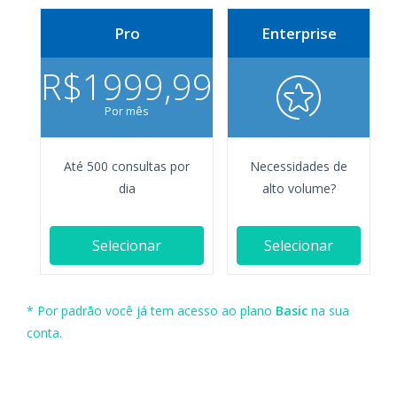
Pro
Enterprise
R$1999,99
Por mês
Até 500 consultas por
Necessidades de
dia
alto volume?
Selecionar
Selecionar
* Por padrão você já tem acesso ao plano
Basic
na sua
conta.