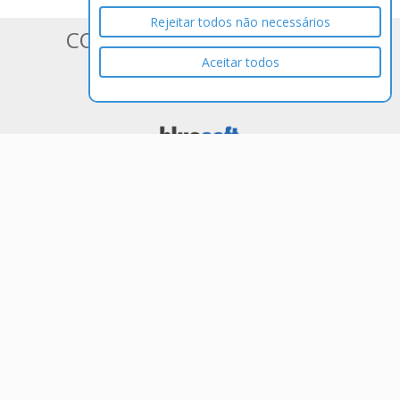
Rejeitar todos não necessários
CONHEÇA OS SISTEMAS DA
Aceitar todos
BLUESOFT
ERP em Nuvem 100% Web para
Varejistas de Médio e Grande Porte
Tenha controle total de seu negócio e
acessando as informações de qualquer
lugar e a qualquer hora. Sistema ERP
SaaS na Nuvem completo. Comercial,
Financeiro, Fiscal, Contábil,
Faturamento, EDI Bancário, WMS, TMS,
e muito mais. Ideal para redes varejistas
de médio e grande porte.
Saiba mais