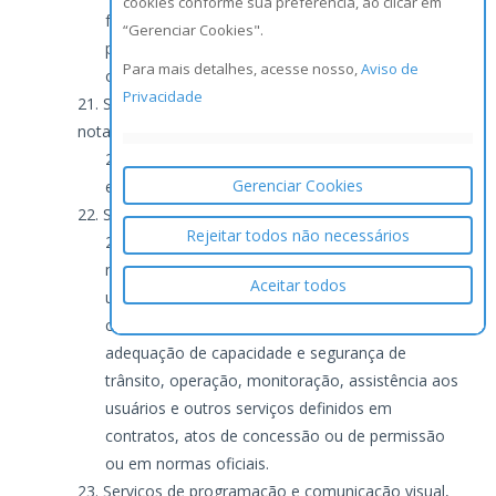
cookies conforme sua preferência, ao clicar em
ferroviários, metroviários, movimentação de
“Gerenciar Cookies".
passageiros, mercadorias, inclusive suas
Para mais detalhes, acesse nosso,
Aviso de
operações, logística e congêneres.
Privacidade
Serviços de registros públicos, cartorários e
notariais.
- Serviços de registros públicos, cartorários
Gerenciar Cookies
e notariais.
Serviços de exploração de rodovia.
Rejeitar todos não necessários
Serviços de exploração de rodovia
mediante cobrança de preço ou pedágio dos
Aceitar todos
usuários, envolvendo execução de serviços de
conservação, manutenção, melhoramentos para
adequação de capacidade e segurança de
trânsito, operação, monitoração, assistência aos
usuários e outros serviços definidos em
contratos, atos de concessão ou de permissão
ou em normas oficiais.
Serviços de programação e comunicação visual,