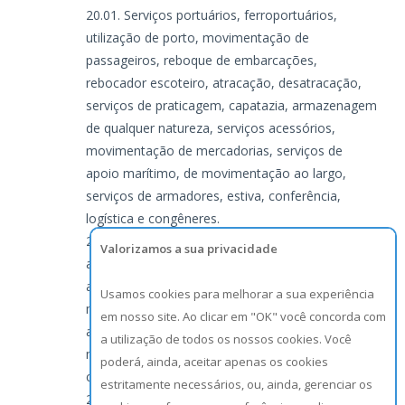
Serviços portuários, ferroportuários,
utilização de porto, movimentação de
passageiros, reboque de embarcações,
rebocador escoteiro, atracação, desatracação,
serviços de praticagem, capatazia, armazenagem
de qualquer natureza, serviços acessórios,
movimentação de mercadorias, serviços de
apoio marítimo, de movimentação ao largo,
serviços de armadores, estiva, conferência,
logística e congêneres.
Serviços aeroportuários, utilização de
Valorizamos a sua privacidade
aeroporto, movimentação de passageiros,
armazenagem de qualquer natureza, capatazia,
Usamos cookies para melhorar a sua experiência
movimentação de aeronaves, serviços de apoio
em nosso site. Ao clicar em "OK" você concorda com
aeroportuários, serviços acessórios,
a utilização de todos os nossos cookies. Você
movimentação de mercadorias, logística e
poderá, ainda, aceitar apenas os cookies
congêneres.
estritamente necessários, ou, ainda, gerenciar os
Serviços de terminais rodoviários,