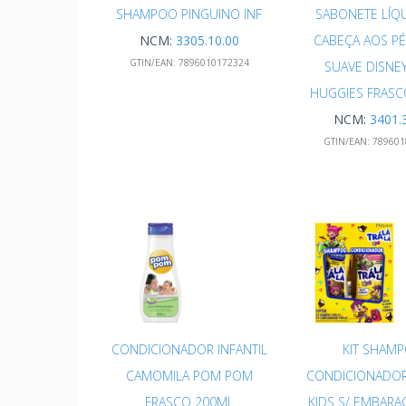
SHAMPOO PINGUINO INF
SABONETE LÍQ
NCM:
3305.10.00
CABEÇA AOS PÉ
GTIN/EAN:
7896010172324
SUAVE DISNE
HUGGIES FRASC
NCM:
3401.
GTIN/EAN:
789601
CONDICIONADOR INFANTIL
KIT SHAM
CAMOMILA POM POM
CONDICIONADOR
FRASCO 200ML
KIDS S/ EMBAR