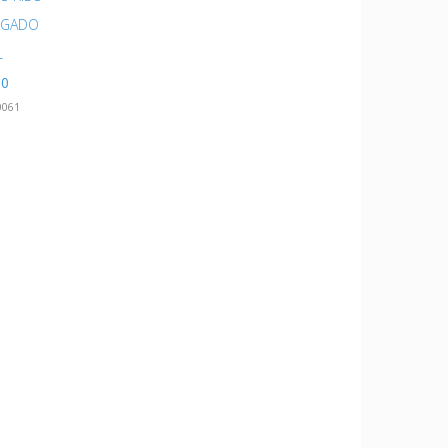
NGADO
L
00
0061