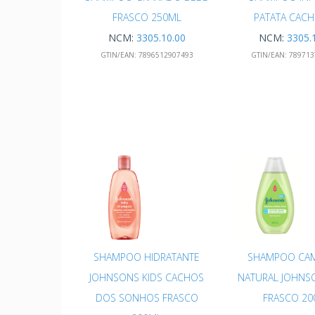
FRASCO 250ML
PATATA CAC
NCM:
3305.10.00
NCM:
3305.
GTIN/EAN:
7896512907493
GTIN/EAN:
789713
SHAMPOO HIDRATANTE
SHAMPOO CA
JOHNSONS KIDS CACHOS
NATURAL JOHNS
DOS SONHOS FRASCO
FRASCO 20