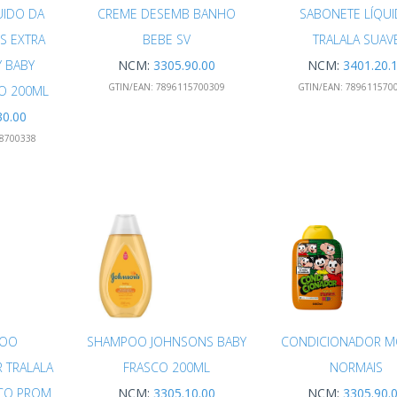
UIDO DA
CREME DESEMB BANHO
SABONETE LÍQU
S EXTRA
BEBE SV
TRALALA SUAV
Y BABY
NCM:
3305.90.00
NCM:
3401.20.
GTIN/EAN:
7896115700309
GTIN/EAN:
789611570
O 200ML
30.00
8700338
POO
SHAMPOO JOHNSONS BABY
CONDICIONADOR M
 TRALALA
FRASCO 200ML
NORMAIS
ACO PROM
NCM:
3305.10.00
NCM:
3305.90.