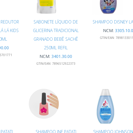
 REDUTOR
SABONETE LÍQUIDO DE
SHAMPOO DISNEY L
Á LÁ KIDS
GLICERINA TRADICIONAL
NCM:
3305.10.
GTIN/EAN:
789813301
0ML
GRANADO BEBÊ SACHÊ
90.00
250ML REFIL
5701771
NCM:
3401.30.00
GTIN/EAN:
7896512922373
PATATI
SHAMPOO INF PATATI
SHAMPOO JOHNSON