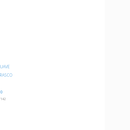
SUAVE
FRASCO
00
7142