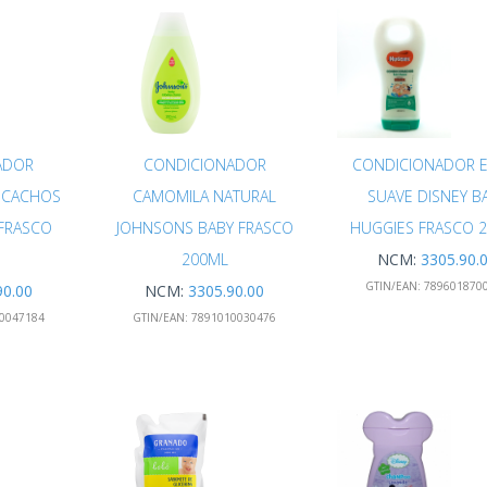
ADOR
CONDICIONADOR
CONDICIONADOR E
 CACHOS
CAMOMILA NATURAL
SUAVE DISNEY B
FRASCO
JOHNSONS BABY FRASCO
HUGGIES FRASCO 
200ML
NCM:
3305.90.
GTIN/EAN:
789601870
90.00
NCM:
3305.90.00
0047184
GTIN/EAN:
7891010030476