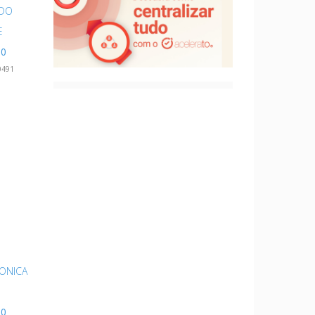
IDO
E
10
0491
ONICA
00