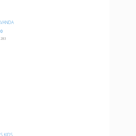
AVANDA
00
1283
S KIDS