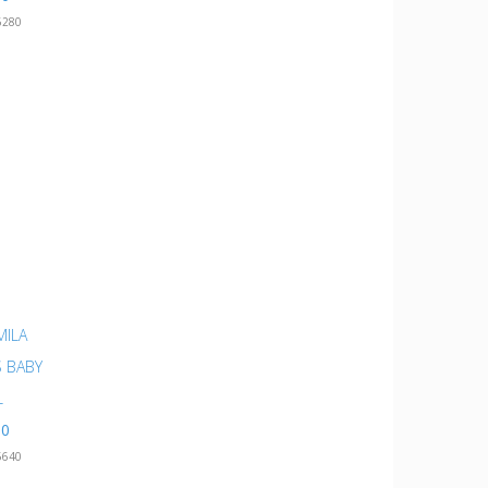
6280
ILA
 BABY
L
00
5640