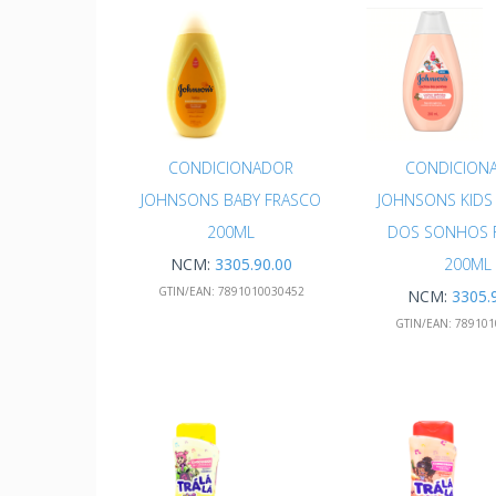
CONDICIONADOR
CONDICION
JOHNSONS BABY FRASCO
JOHNSONS KIDS
200ML
DOS SONHOS 
NCM:
3305.90.00
200ML
GTIN/EAN:
7891010030452
NCM:
3305.
GTIN/EAN:
789101