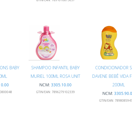
GTIN/EAN:
7891010875657
ONS BABY
SHAMPOO INFANTIL BABY
CONDICIONADOR 
0ML
MURIEL 100ML ROSA UNIT
DAVENE BEBÊ VIDA 
10.00
NCM:
3305.10.00
200ML
0800048
GTIN/EAN:
7896279102339
NCM:
3305.90.
GTIN/EAN:
789808594