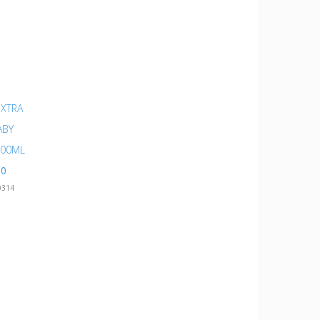
XTRA
ABY
200ML
00
0314