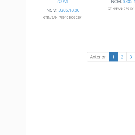
200ML
NCM:
3305.
GTIN/EAN:
789101
NCM:
3305.10.00
GTIN/EAN:
7891010030391
Anterior
1
2
3