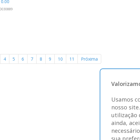
10.00
0030889
4
5
6
7
8
9
10
11
Próxima
Valorizamo
Usamos co
nosso site
utilização
ainda, ace
necessário
sua prefer