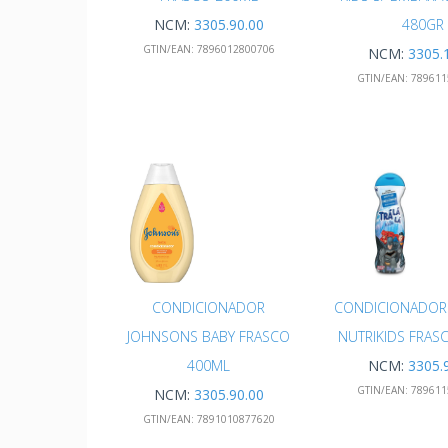
NCM:
3305.90.00
480GR
GTIN/EAN:
7896012800706
NCM:
3305.
GTIN/EAN:
789611
CONDICIONADOR
CONDICIONADOR 
JOHNSONS BABY FRASCO
NUTRIKIDS FRAS
400ML
NCM:
3305.
GTIN/EAN:
789611
NCM:
3305.90.00
GTIN/EAN:
7891010877620