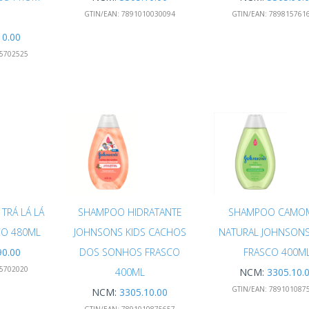
GTIN/EAN:
7891010030094
GTIN/EAN:
789815761
10.00
5702525
TRÁ LÁ LÁ
SHAMPOO HIDRATANTE
SHAMPOO CAMOM
CO 480ML
JOHNSONS KIDS CACHOS
NATURAL JOHNSONS
90.00
DOS SONHOS FRASCO
FRASCO 400M
5702020
400ML
NCM:
3305.10.
GTIN/EAN:
789101087
NCM:
3305.10.00