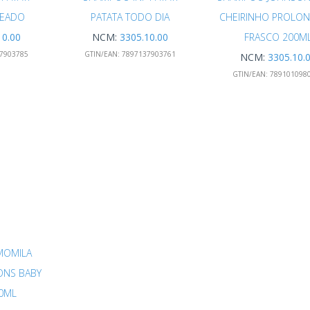
HEADO
PATATA TODO DIA
CHEIRINHO PROLO
10.00
NCM:
3305.10.00
FRASCO 200M
7903785
GTIN/EAN:
7897137903761
NCM:
3305.10.
GTIN/EAN:
789101098
MOMILA
ONS BABY
0ML