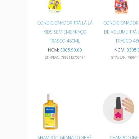
CONDICIONADOR TRÁ LÁ LÁ
CONDICIONADOR
KIDS SEM EMBARAÇO
DE VOLUME TRÁ L
FRASCO 480ML
FRASCO 48
NCM:
3305.90.00
NCM:
3305.
GTIN/EAN:
7896115700194
GTIN/EAN:
789611
SHAMPOO GRANADO BEBÊ
SHAMPOO INF 