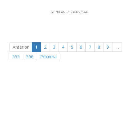
GTIN/EAN:
71249057544
Anterior
1
2
3
4
5
6
7
8
9
…
555
556
Próxima