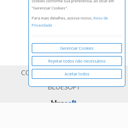
cookies conforme sua preferência, ao clicar em
“Gerenciar Cookies".
Para mais detalhes, acesse nosso,
Aviso de
Privacidade
Gerenciar Cookies
Rejeitar todos não necessários
CONHEÇA OS SISTEMAS DA
Aceitar todos
BLUESOFT
ERP em Nuvem 100% Web para
Varejistas de Médio e Grande Porte