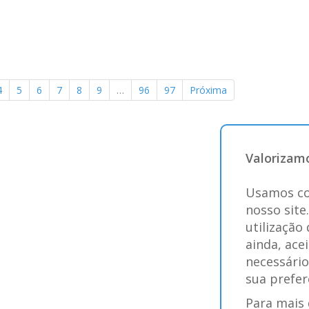
4
5
6
7
8
9
…
96
97
Próxima
Valorizamo
Usamos co
nosso site
utilização
ainda, ace
necessário
sua prefer
Para mais 