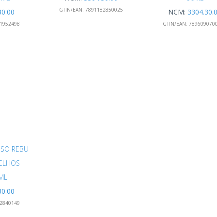
GTIN/EAN:
7891182850025
30.00
NCM:
3304.30.
1952498
GTIN/EAN:
789609070
SO REBU
ELHOS
8ML
30.00
2840149