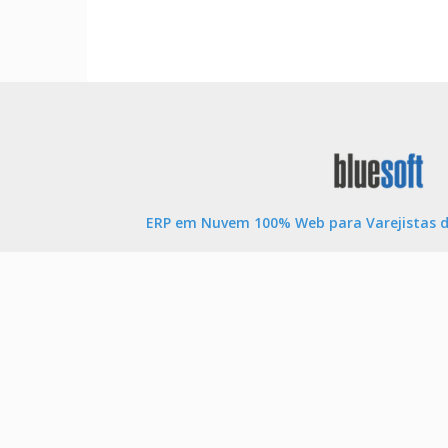
ERP em Nuvem 100% Web para Varejistas d
Tenha controle total de seu negócio e acessando as 
a qualquer hora. Sistema ERP SaaS na Nuvem complet
Fiscal, Contábil, Faturamento, EDI Bancário, WMS, T
redes varejistas de médio e grande porte.
Saiba mais