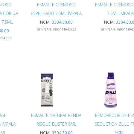
EMOSO
ESMALTE CREMOSO
ESMALTE CREMOSO 
 A COR DA
ESPELHADO 7.5ML IMPALA
7.5ML IMPALA
 7,5ML
NCM:
3304.30.00
NCM:
3304.30.
GTIN/EAN:
7896111943953
GTIN/EAN:
789611194
30.00
1947883
ASE
ESMALTE NATURAL RENDA
REMOVEDOR DE ES
 IMPALA
RISQUÉ BLISTER 8ML
SEDUCTION ZULU F
5ML
NCM:
3304.30.00
90ML