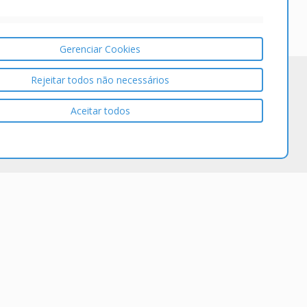
Gerenciar Cookies
Rejeitar todos não necessários
Aceitar todos
Service Desk, Gestão de Projetos
seus colabores e seus clientes, controle as
dos por e-mail, formulários ou portal. Tenha visão
tarefas e atividades de suas equipes por colaborador
mentos e horas trabalhadas.
Saiba mais