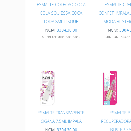
ESMALTE COLECAO COCA
ESMALTE CR
COLA SOU ESSA COCA
CONFETI IMPALA
TODA 8ML RISQUE
MODA BLISTER
NCM:
3304.30.00
NCM:
3304.
GTIN/EAN:
7891350035018
GTIN/EAN:
789611
ESMALTE TRANSPARENTE
ESMALTE B
CIGANA 7.5ML IMPALA
RECUPERADORA
NCM:
3304.30.00
BLISTER 7,