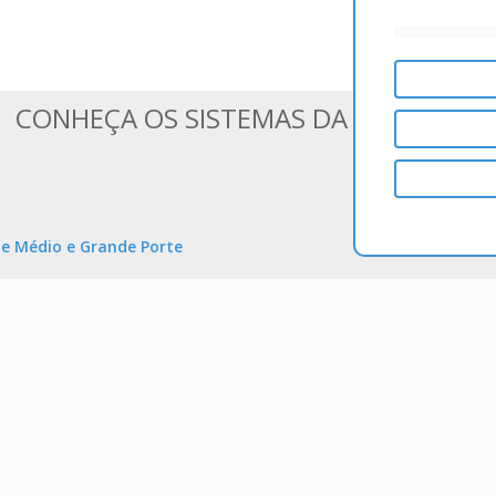
CONHEÇA OS SISTEMAS DA BLUESOFT
e Médio e Grande Porte
Help Desk, 
informações de qualquer lugar e
Melhore a comunicação entre os 
o. Comercial, Financeiro,
prioridades e o SLA. Crie chama
MS, e muito mais. Ideal para
completa de todas os projetos, 
e equipe, e controle os aponta
Cosmos é um produto da
Bluesoft