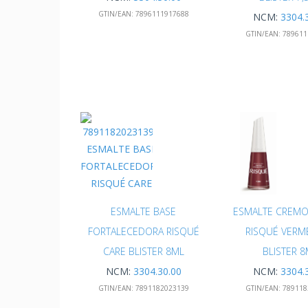
GTIN/EAN:
7896111917688
NCM:
3304.
GTIN/EAN:
789611
ESMALTE BASE
ESMALTE CREMO
FORTALECEDORA RISQUÉ
RISQUÉ VERM
CARE BLISTER 8ML
BLISTER 
NCM:
3304.30.00
NCM:
3304.
GTIN/EAN:
7891182023139
GTIN/EAN:
789118