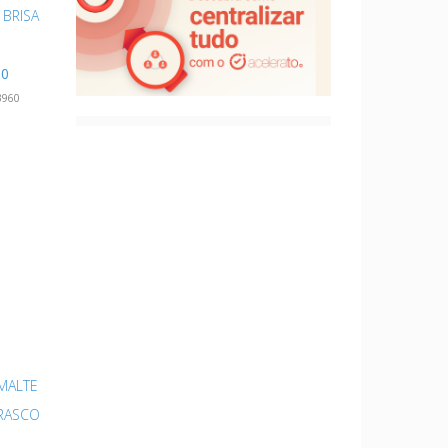
BRISA
00
3960
MALTE
RASCO