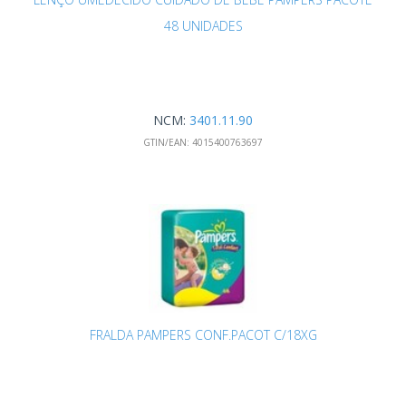
48 UNIDADES
NCM:
3401.11.90
GTIN/EAN:
4015400763697
FRALDA PAMPERS CONF.PACOT C/18XG