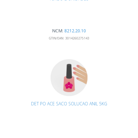
NCM:
8212.20.10
GTIN/EAN:
3014260275143
DET PO ACE SACO SOLUCAO ANIL 5KG