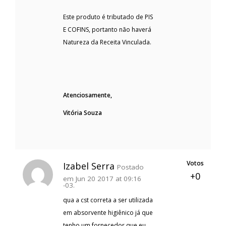
Este produto é tributado de PIS
E COFINS, portanto não haverá
Natureza da Receita Vinculada.
Atenciosamente,
Vitória Souza
Votos
Izabel Serra
Postado
+0
em Jun 20 2017 at 09:16
-03.
qua a cst correta a ser utilizada
em absorvente higiênico já que
tenho um fornecedor que eu