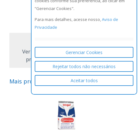
cookies conforme sua preferência, ao clicar em
“Gerenciar Cookies".
NCM:
2005.99.00
GTIN/EAN:
7896102583038
Para mais detalhes, acesse nosso,
Aviso de
Privacidade
Ver todos os
Gerenciar Cookies
produtos
Rejeitar todos não necessários
Aceitar todos
Mais produtos da Marca
LA SERENISSIMA