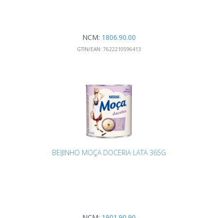
NCM:
1806.90.00
GTIN/EAN:
7622210596413
BEIJINHO MOÇA DOCERIA LATA 365G
NCM:
1901.90.90