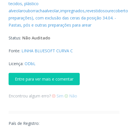
tecidos, plástico
alveolarouborrachaalveolar,impregnados,revestidosourecobert
preparações), com exclusão das ceras da posição 34.04. -
Pastas, pós e outras preparações para arear
Status:
Não Auditado
Fonte:
LINHA BLUESOFT CURVA C
Licença:
ODbL
Entre para ver mais e comentar
Encontrou algum erro?
Sim
Não
País de Registro: