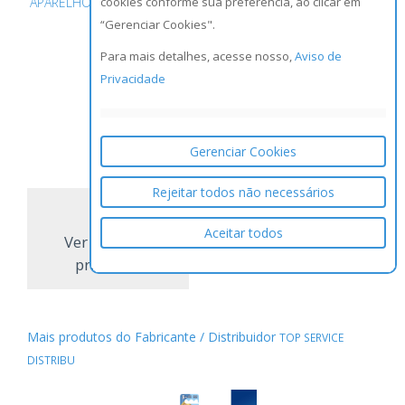
cookies conforme sua preferência, ao clicar em
APARELHO DEPILATÓRIO GILLETTE PRESTOBARBA C/2 EXCEL
“Gerenciar Cookies".
FEMININO UNIT
Para mais detalhes, acesse nosso,
Aviso de
Privacidade
NCM:
8212.10.20
GTIN/EAN:
7501009225027
Gerenciar Cookies
Rejeitar todos não necessários
Aceitar todos
Ver todos os
produtos
Mais produtos do Fabricante / Distribuidor
TOP SERVICE
DISTRIBU