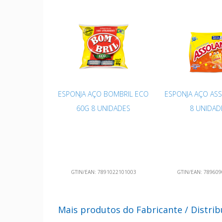
ESPONJA AÇO BOMBRIL ECO
ESPONJA AÇO AS
60G 8 UNIDADES
8 UNIDAD
GTIN/EAN:
7891022101003
GTIN/EAN:
789609
Mais produtos do Fabricante / Distri