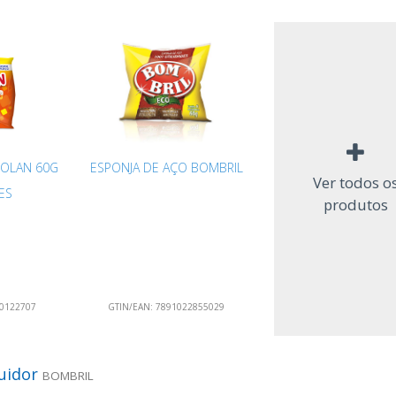
SOLAN 60G
ESPONJA DE AÇO BOMBRIL
Ver todos o
ES
produtos
0122707
GTIN/EAN:
7891022855029
buidor
BOMBRIL