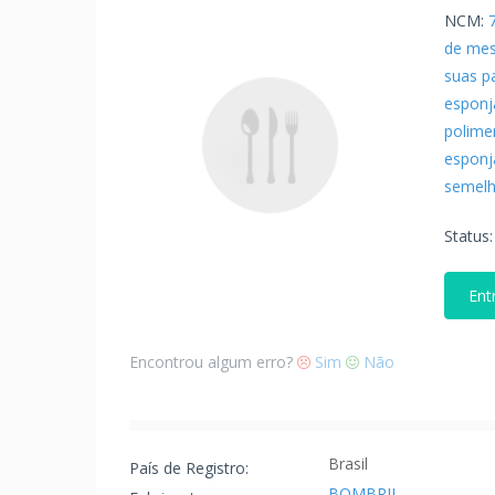
NCM:
de mes
suas pa
esponj
polime
esponj
semelh
Status
Ent
Encontrou algum erro?
Sim
Não
Brasil
País de Registro:
BOMBRIL