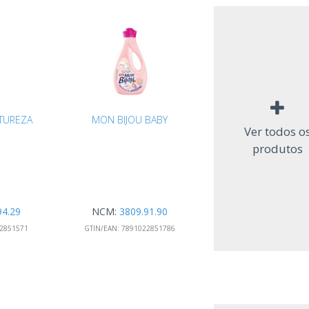
TUREZA
MON BIJOU BABY
Ver todos o
produtos
94.29
NCM:
3809.91.90
2851571
GTIN/EAN:
7891022851786