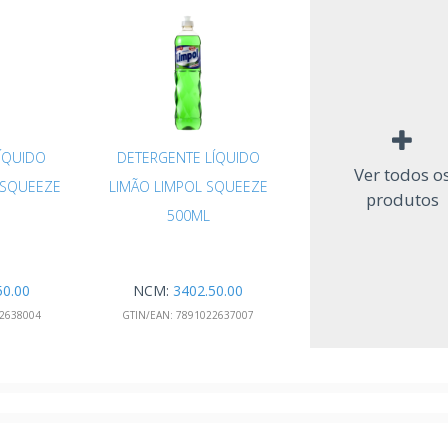
ÍQUIDO
DETERGENTE LÍQUIDO
Ver todos o
 SQUEEZE
LIMÃO LIMPOL SQUEEZE
produtos
500ML
50.00
NCM:
3402.50.00
2638004
GTIN/EAN:
7891022637007