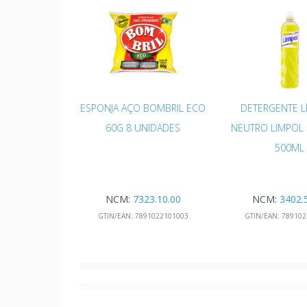
ESPONJA AÇO BOMBRIL ECO
DETERGENTE L
60G 8 UNIDADES
NEUTRO LIMPOL
500ML
NCM:
7323.10.00
NCM:
3402.
GTIN/EAN:
7891022101003
GTIN/EAN:
789102