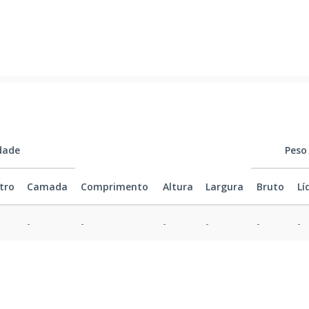
dade
Peso
tro
Camada
Comprimento
Altura
Largura
Bruto
Lí
-
-
-
-
-
-