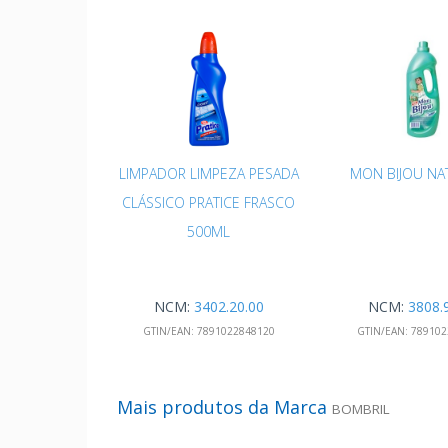
LIMPADOR LIMPEZA PESADA
MON BIJOU NA
CLÁSSICO PRATICE FRASCO
500ML
NCM:
3402.20.00
NCM:
3808.
GTIN/EAN:
7891022848120
GTIN/EAN:
789102
Mais produtos da Marca
BOMBRIL