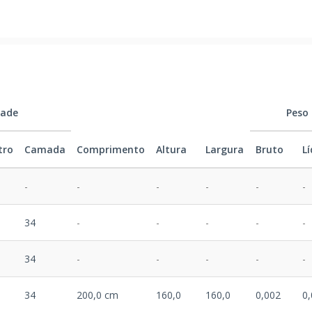
dade
Peso
tro
Camada
Comprimento
Altura
Largura
Bruto
L
-
-
-
-
-
-
34
-
-
-
-
-
34
-
-
-
-
-
34
200,0 cm
160,0
160,0
0,002
0