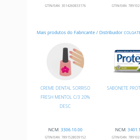
GTIN/EAN:
3014260833176
GTIN/EAN:
789102
Mais produtos do Fabricante / Distribuidor
COLGAT
CREME DENTAL SORRISO
SABONETE PROT
FRESH MENTOL C/3 20%
DESC
NCM:
3306.10.00
NCM:
3401.
GTIN/EAN:
7891528039152
GTIN/EAN:
789102