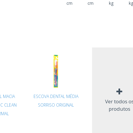
cm
cm
kg
k
L MACIA
ESCOVA DENTAL MÉDIA
Ver todos o
IC CLEAN
SORRISO ORIGINAL
produtos
RMAL