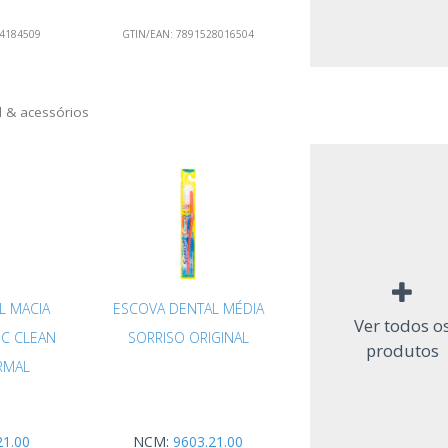
4184509
GTIN/EAN:
7891528016504
l & acessórios
L MACIA
ESCOVA DENTAL MÉDIA
Ver todos o
IC CLEAN
SORRISO ORIGINAL
produtos
RMAL
21.00
NCM:
9603.21.00