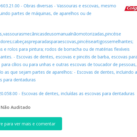
9603.21.00 - Obras diversas - Vassouras e escovas, mesmo
tuindo partes de máquinas, de aparelhos ou de
os,vassourasmecânicasdeusomanualnãomotorizadas,pincéise
dores;cabeçaspreparadasparaescovas,pincéiseartigossemelhantes;
 e rolos para pintura; rodos de borracha ou de matérias flexíveis
antes. - Escovas de dentes, escovas e pincéis de barba, escovas par
, para cílios ou para unhas e outras escovas de toucador de pessoas,
do as que sejam partes de aparelhos: - Escovas de dentes, incluindo 
s para dentaduras
20.058.00 - Escovas de dentes, incluídas as escovas para dentaduras
:
Não Auditado
re para ver mais e comentar