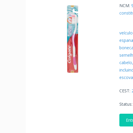
NCM:
consti
veícul
espana
bonecas
semelh
cabelo
incluin
escova
CEST:
Status
Ent