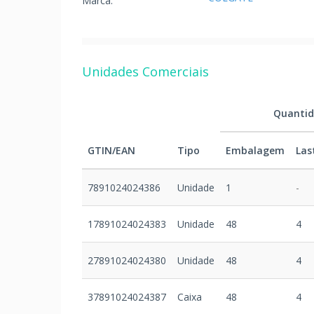
Marca:
Unidades Comerciais
Quanti
GTIN/EAN
Tipo
Embalagem
Las
7891024024386
Unidade
1
-
17891024024383
Unidade
48
4
27891024024380
Unidade
48
4
37891024024387
Caixa
48
4