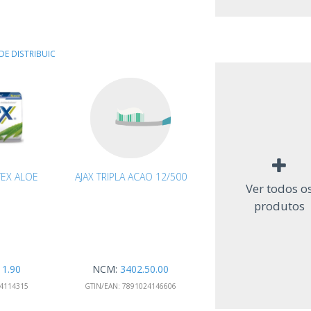
DE DISTRIBUIC
EX ALOE
AJAX TRIPLA ACAO 12/500
Ver todos o
produtos
11.90
NCM:
3402.50.00
4114315
GTIN/EAN:
7891024146606