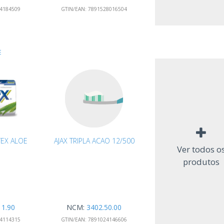
4184509
GTIN/EAN:
7891528016504
E
EX ALOE
AJAX TRIPLA ACAO 12/500
Ver todos o
produtos
11.90
NCM:
3402.50.00
4114315
GTIN/EAN:
7891024146606