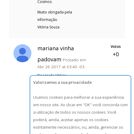
Cosmos.
Muito obrigada pela
informação.
Vitória Souza
Votos
mariana vinha
+0
padovam
Postado em
Abr 26 2017 at 03:40 -03.
Boa tarde Vitória,
Valorizamos a sua privacidade
Um supermercado de SP que
Usamos cookies para melhorar a sua experiência
compra do PR, saquinhos de
em nosso site. Ao clicar em "OK" você concorda com
pururuca pronta para
a utilização de todos os nossos cookies. Você
revender. Deve recolher St
poderá, ainda, aceitar apenas os cookies
sobre a entrada e vender ST p/
estritamente necessários, ou, ainda, gerenciar os
consumidor final?