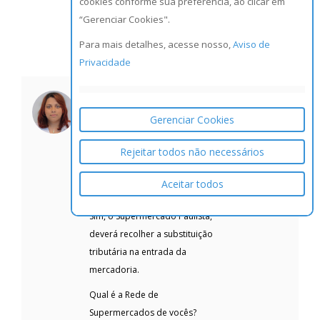
cookies conforme sua preferência, ao clicar em
“Gerenciar Cookies".
Para mais detalhes, acesse nosso,
Aviso de
desde já agradeço,
Privacidade
Votos
Vitória Souza
Postado
+1
em Mai 09 2017 at 06:30
Gerenciar Cookies
-03.
Olá Mariana Podovam - Seja
Rejeitar todos não necessários
Bem Vinda ao Cosmos
Aceitar todos
Sim, o Supermercado Paulista,
deverá recolher a substituição
tributária na entrada da
mercadoria.
Qual é a Rede de
Supermercados de vocês?