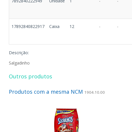
7892840222949
Unidade
1
-
-
17892840822917
Caixa
12
-
-
Descrição:
Salgadinho
Outros produtos
Produtos com a mesma NCM
1904.10.00