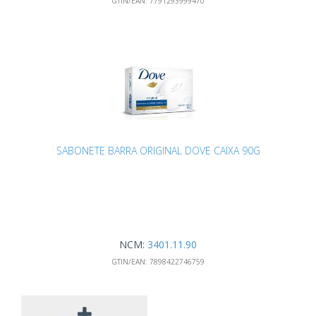
GTIN/EAN:
7791293999470
SABONETE BARRA ORIGINAL DOVE CAIXA 90G
NCM:
3401.11.90
GTIN/EAN:
7898422746759