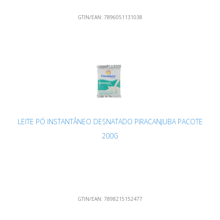
GTIN/EAN:
7896051131038
LEITE PÓ INSTANTÂNEO DESNATADO PIRACANJUBA PACOTE
200G
GTIN/EAN:
7898215152477