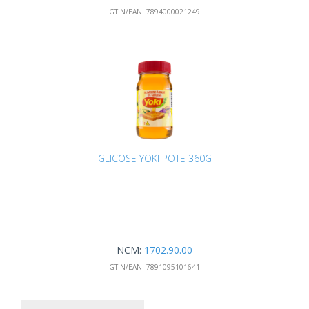
GTIN/EAN:
7894000021249
GLICOSE YOKI POTE 360G
NCM:
1702.90.00
GTIN/EAN:
7891095101641