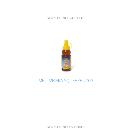
GTIN/EAN:
7898247313365
MEL IMBIARA SQUEEZE 270G
GTIN/EAN:
7896859100083