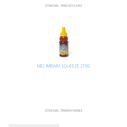
GTIN/EAN:
7898247313365
MEL IMBIARA SQUEEZE 270G
GTIN/EAN:
7896859100083