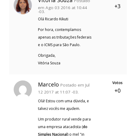
Vitória Souza
Postado
+3
em Ago 03 2016 at 10:44
-03.
Olá Ricardo Kikuti
Por hora, contemplamos
apenas as tributações federais
e o ICMS para São Paulo.
Obrigada,
Vitória Souza
Votos
Marcelo
Postado em Jul
+0
12 2017 at 11:07 -03.
Olá! Estou com uma dúvida, e
talvez vocês me ajudem.
Um produtor rural vende para
uma empresa atacadista (
do
Simples Nacional
) o mel "in