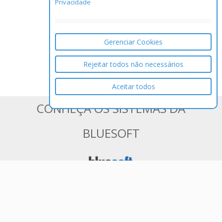
Privacidade
Gerenciar Cookies
Rejeitar todos não necessários
Aceitar todos
CONHEÇA OS SISTEMAS DA
BLUESOFT
ERP em Nuvem 100% Web para
Varejistas de Médio e Grande Porte
Tenha controle total de seu negócio e