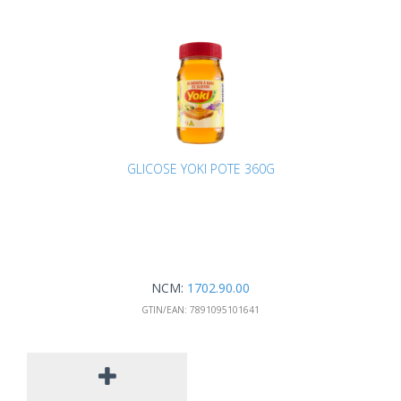
GLICOSE YOKI POTE 360G
NCM:
1702.90.00
GTIN/EAN:
7891095101641