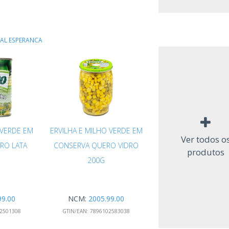
AL ESPERANCA
 VERDE EM
ERVILHA E MILHO VERDE EM
Ver todos o
RO LATA
CONSERVA QUERO VIDRO
produtos
200G
99.00
NCM:
2005.99.00
2501308
GTIN/EAN:
7896102583038