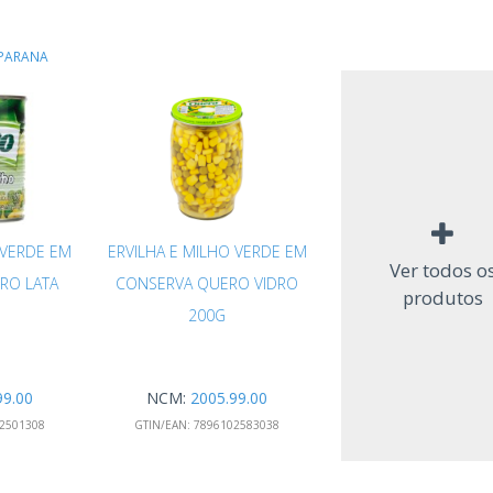
PARANA
 VERDE EM
ERVILHA E MILHO VERDE EM
Ver todos o
RO LATA
CONSERVA QUERO VIDRO
produtos
200G
99.00
NCM:
2005.99.00
2501308
GTIN/EAN:
7896102583038