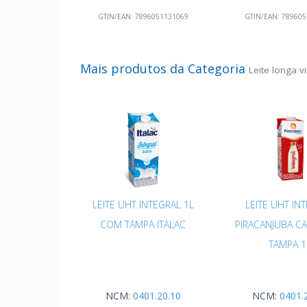
GTIN/EAN:
7896051131069
GTIN/EAN:
789605
Mais produtos da Categoria
Leite longa v
LEITE UHT INTEGRAL 1L
LEITE UHT IN
COM TAMPA ITALAC
PIRACANJUBA C
TAMPA 1
NCM:
0401.20.10
NCM:
0401.