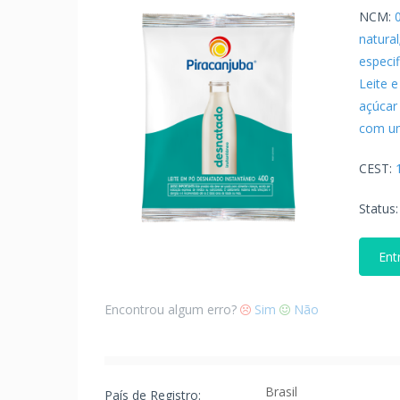
NCM:
natura
especi
Leite 
açúcar
com um
CEST:
Status
Ent
Encontrou algum erro?
Sim
Não
Brasil
País de Registro: