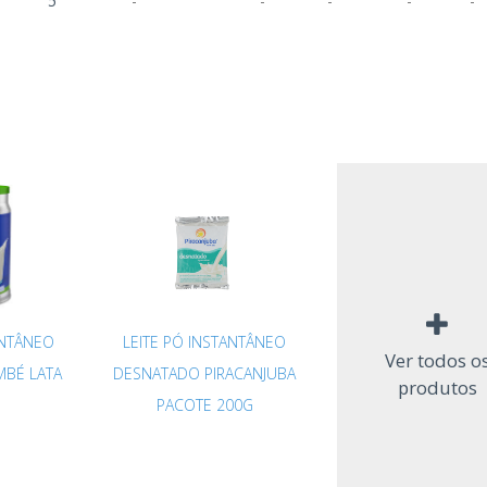
5
-
-
-
-
-
ANTÂNEO
LEITE PÓ INSTANTÂNEO
Ver todos o
MBÉ LATA
DESNATADO PIRACANJUBA
produtos
PACOTE 200G