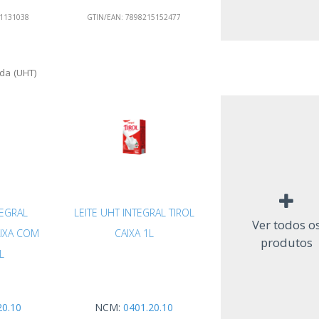
1131038
GTIN/EAN:
7898215152477
ida (UHT)
TEGRAL
LEITE UHT INTEGRAL TIROL
Ver todos o
AIXA COM
CAIXA 1L
produtos
L
20.10
NCM:
0401.20.10