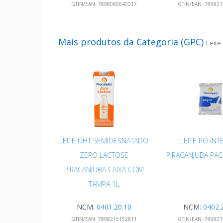
GTIN/EAN:
7898080640017
GTIN/EAN:
789821
Mais produtos da Categoria (GPC)
Leite
LEITE UHT SEMIDESNATADO
LEITE PÓ INT
ZERO LACTOSE
PIRACANJUBA PA
PIRACANJUBA CAIXA COM
TAMPA 1L
NCM:
0401.20.10
NCM:
0402.
GTIN/EAN:
7898215152811
GTIN/EAN:
789821