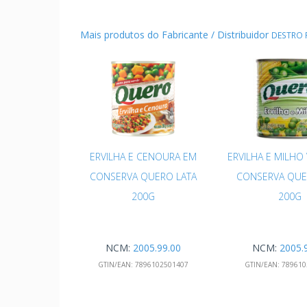
Mais produtos do Fabricante / Distribuidor
DESTRO 
ERVILHA E CENOURA EM
ERVILHA E MILHO
CONSERVA QUERO LATA
CONSERVA QUE
200G
200G
NCM:
2005.99.00
NCM:
2005.
GTIN/EAN:
7896102501407
GTIN/EAN:
789610