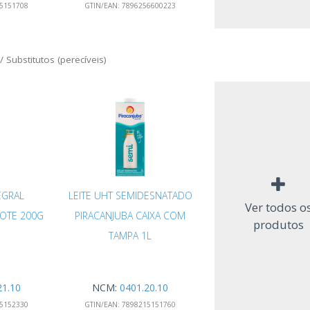
5151708
GTIN/EAN:
7896256600223
 / Substitutos (perecíveis)
EGRAL
LEITE UHT SEMIDESNATADO
Ver todos o
COTE 200G
PIRACANJUBA CAIXA COM
produtos
TAMPA 1L
21.10
NCM:
0401.20.10
5152330
GTIN/EAN:
7898215151760