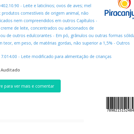
0402.10.90 - Leite e laticínios; ovos de aves; mel
l; produtos comestíveis de origem animal, não
ficados nem compreendidos em outros Capítulos -
e creme de leite, concentrados ou adicionados de
 ou de outros edulcorantes - Em pó, grânulos ou outras formas sólid
 teor, em peso, de matérias gordas, não superior a 1,5% - Outros
17.014.00 - Leite modificado para alimentação de crianças
:
Auditado
re para ver mais e comentar