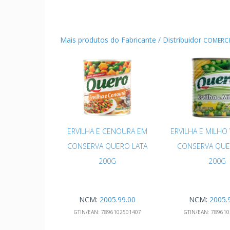
Mais produtos do Fabricante / Distribuidor
COMERCI
ERVILHA E CENOURA EM
ERVILHA E MILHO
CONSERVA QUERO LATA
CONSERVA QUE
200G
200G
NCM:
2005.99.00
NCM:
2005.
GTIN/EAN:
7896102501407
GTIN/EAN:
789610