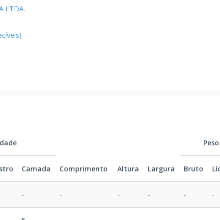
A LTDA.
ecíveis)
idade
Peso
stro
Camada
Comprimento
Altura
Largura
Bruto
Lí
-
-
-
-
-
-