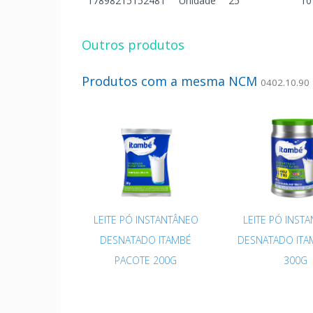
17898215152481
Unidade
25
10
Outros produtos
Produtos com a mesma NCM
0402.10.90
LEITE PÓ INSTANTÂNEO
LEITE PÓ INST
DESNATADO ITAMBÉ
DESNATADO ITA
PACOTE 200G
300G