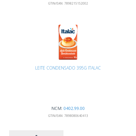
GTIN/EAN:
7898215152002
LEITE CONDENSADO 395G ITALAC
NCM:
0402.99.00
GTIN/EAN:
7898080640413