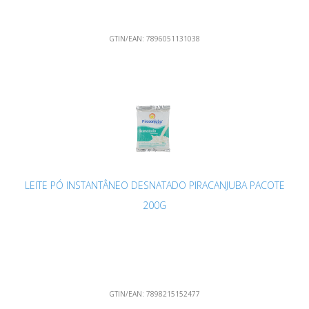
GTIN/EAN:
7896051131038
LEITE PÓ INSTANTÂNEO DESNATADO PIRACANJUBA PACOTE
200G
GTIN/EAN:
7898215152477