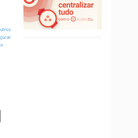
utros
açúcar
ão