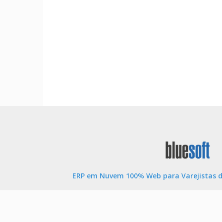
ERP em Nuvem 100% Web para Varejistas d
Tenha controle total de seu negócio e acessando as 
a qualquer hora. Sistema ERP SaaS na Nuvem complet
Fiscal, Contábil, Faturamento, EDI Bancário, WMS, T