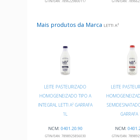
GTIN/EAN:
7896229800117
GTIN/EAN:
789662
Mais produtos da Marca
LETTI A²
LEITE PASTEURIZADO
LEITE PASTEU
HOMOGENEIZADO TIPO A
HOMOGENEIZADO
INTEGRAL LETTI A² GARRAFA
SEMIDESNATADO 
1L
GARRAFA 
NCM:
0401.20.90
NCM:
0401.
GTIN/EAN:
7898925856030
GTIN/EAN:
789892