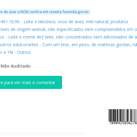
s de usar a NCM confira em receita.fazenda.gov.br
0401.10.90 - Leite e laticínios; ovos de aves; mel natural; produtos
íveis de origem animal, não especificados nem compreendidos em o
los - Leite e creme deƒ leite, não concentrados nem adicionados de 
outros edulcorantes - Com um teor, em peso, de matérias gordas, n
or a 1% - Outros
:
Não Auditado
re para ver mais e comentar