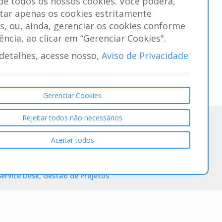
 de todos os nossos cookies. Você poderá,
itar apenas os cookies estritamente
s, ou, ainda, gerenciar os cookies conforme
ência, ao clicar em “Gerenciar Cookies".
detalhes, acesse nosso,
Aviso de Privacidade
Gerenciar Cookies
Rejeitar todos não necessários
Aceitar todos
Service Desk, Gestão de Projetos
seus colabores e seus clientes, controle as
dos por e-mail, formulários ou portal. Tenha visão
tarefas e atividades de suas equipes por colaborador