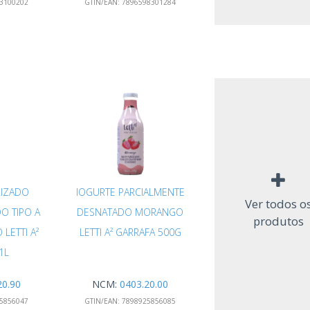
3100202
GTIN/EAN:
7896598301284
RIZADO
IOGURTE PARCIALMENTE
Ver todos o
 TIPO A
DESNATADO MORANGO
produtos
LETTI A²
LETTI A² GARRAFA 500G
1L
20.90
NCM:
0403.20.00
5856047
GTIN/EAN:
7898925856085