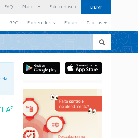
FAQ
Planos
Fale conosco
Entrar
GPC
Fornecedores
Fórum
Tabelas
pela
I A²