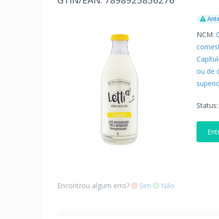
GTIN/EAN:
7898925856276
Ante
NCM:
comest
Capítu
ou de 
superi
Status
Ent
Encontrou algum erro?
Sim
Não