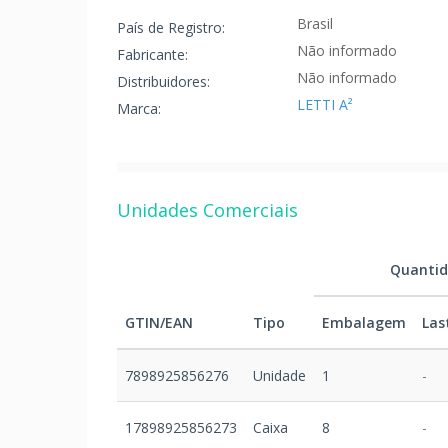
Brasil
País de Registro:
Não informado
Fabricante:
Não informado
Distribuidores:
LETTI A²
Marca:
Unidades Comerciais
Quanti
GTIN/EAN
Tipo
Embalagem
Las
7898925856276
Unidade
1
-
17898925856273
Caixa
8
-