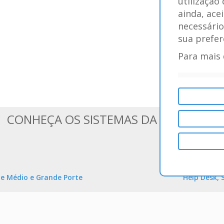
utilização
ainda, ace
necessário
sua prefer
Para mais 
CONHEÇA OS SISTEMAS DA BLUESOFT
e Médio e Grande Porte
Help Desk, 
informações de qualquer lugar e
Melhore a comunicação entre os 
o. Comercial, Financeiro,
prioridades e o SLA. Crie chama
MS, e muito mais. Ideal para
completa de todas os projetos, 