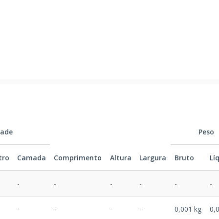
dade
Peso
tro
Camada
Comprimento
Altura
Largura
Bruto
Lí
-
-
-
-
-
-
-
-
-
-
0,001 kg
0,