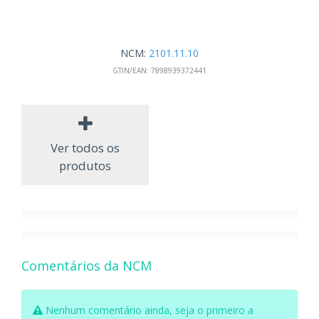
NCM:
2101.11.10
GTIN/EAN:
7898939372441
Ver todos os
produtos
Comentários da NCM
Nenhum comentário ainda, seja o primeiro a