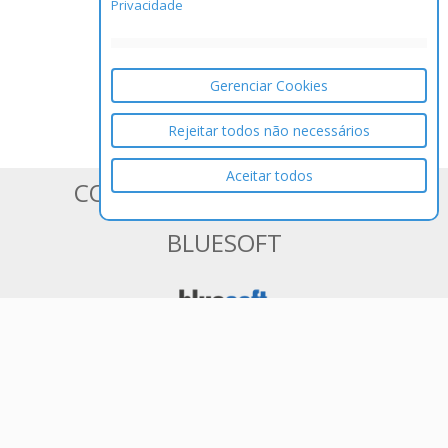
Privacidade
Gerenciar Cookies
Rejeitar todos não necessários
Aceitar todos
CONHEÇA OS SISTEMAS DA
BLUESOFT
ERP em Nuvem 100% Web para
Varejistas de Médio e Grande Porte
Tenha controle total de seu negócio e
acessando as informações de qualquer