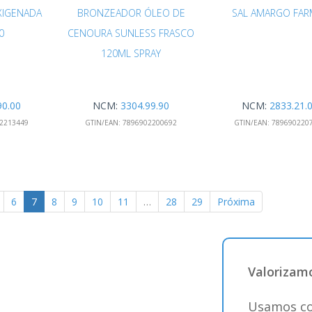
XIGENADA
BRONZEADOR ÓLEO DE
SAL AMARGO FAR
0
CENOURA SUNLESS FRASCO
120ML SPRAY
90.00
NCM:
3304.99.90
NCM:
2833.21.
2213449
GTIN/EAN:
7896902200692
GTIN/EAN:
789690220
6
7
8
9
10
11
…
28
29
Próxima
Valorizamo
Usamos co