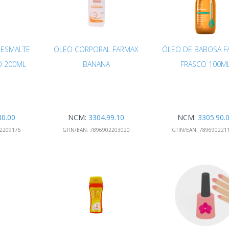
ESMALTE
OLEO CORPORAL FARMAX
ÓLEO DE BABOSA F
O 200ML
BANANA
FRASCO 100M
30.00
NCM:
3304.99.10
NCM:
3305.90.
2209176
GTIN/EAN:
7896902203020
GTIN/EAN:
789690221