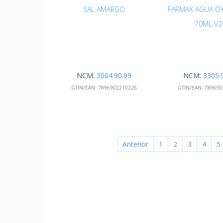
SAL AMARGO
FARMAX AGUA O
70ML V2
NCM:
3004.90.99
NCM:
3305.
GTIN/EAN:
7896902210226
GTIN/EAN:
789690
Anterior
1
2
3
4
5