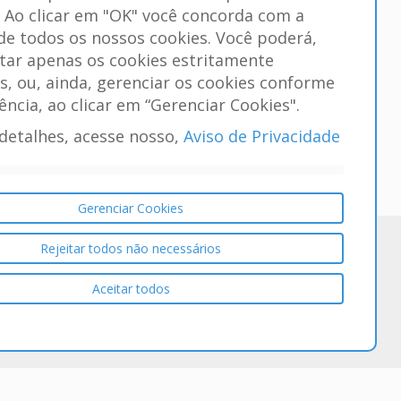
. Ao clicar em "OK" você concorda com a
 de todos os nossos cookies. Você poderá,
itar apenas os cookies estritamente
s, ou, ainda, gerenciar os cookies conforme
ência, ao clicar em “Gerenciar Cookies".
detalhes, acesse nosso,
Aviso de Privacidade
Gerenciar Cookies
Rejeitar todos não necessários
Aceitar todos
Service Desk, Gestão de Projetos
seus colabores e seus clientes, controle as
dos por e-mail, formulários ou portal. Tenha visão