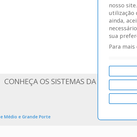
nosso site
utilização
ainda, ace
necessário
sua prefer
Para mais 
CONHEÇA OS SISTEMAS DA BLUESOFT
e Médio e Grande Porte
Help Desk, 
informações de qualquer lugar e
Melhore a comunicação entre os 
o. Comercial, Financeiro,
prioridades e o SLA. Crie chama