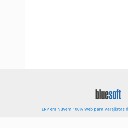
ERP em Nuvem 100% Web para Varejistas d
Tenha controle total de seu negócio e acessando as 
a qualquer hora. Sistema ERP SaaS na Nuvem complet