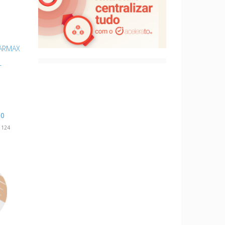
ARMAX
L
00
1124