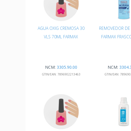
AGUA OXIG CREMOSA 30
REMOVEDOR DE 
VLS 70ML FARMAX
FARMAX FRASC
NCM:
3305.90.00
NCM:
3304.
GTIN/EAN:
7896902213463
GTIN/EAN:
789690