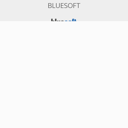
BLUESOFT
ERP em Nuvem 100% Web para
Varejistas de Médio e Grande Porte
Tenha controle total de seu negócio e
acessando as informações de qualquer
lugar e a qualquer hora. Sistema ERP
SaaS na Nuvem completo. Comercial,
Financeiro, Fiscal, Contábil,
Faturamento, EDI Bancário, WMS, TMS,
e muito mais. Ideal para redes varejistas
de médio e grande porte.
Saiba mais