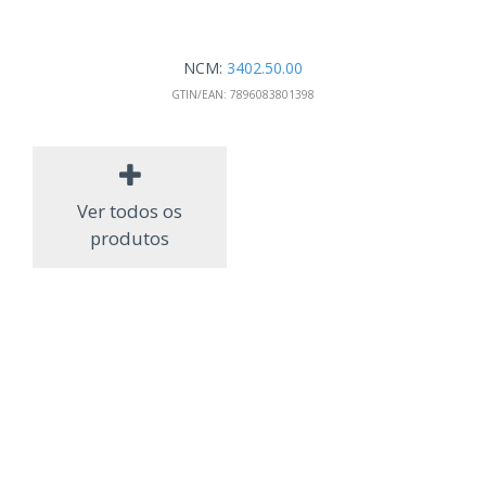
NCM:
3402.50.00
GTIN/EAN:
7896083801398
Ver todos os
produtos