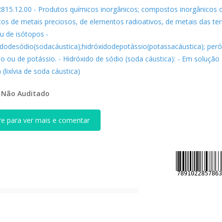
2815.12.00 - Produtos químicos inorgânicos; compostos inorgânicos 
cos de metais preciosos, de elementos radioativos, de metais das ter
u de isótopos -
idodesódio(sodacáustica);hidróxidodepotássio(potassacáustica); per
o ou de potássio. - Hidróxido de sódio (soda cáustica): - Em solução
(lixívia de soda cáustica)
:
Não Auditado
re para ver mais e comentar