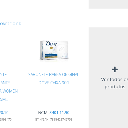
OMERCIO E DI
NTE
SABONETE BARRA ORIGINAL
Ver todos o
RANTE
DOVE CAIXA 90G
produtos
NA WOMEN
75ML
20.10
NCM:
3401.11.90
3999470
GTIN/EAN:
7898422746759