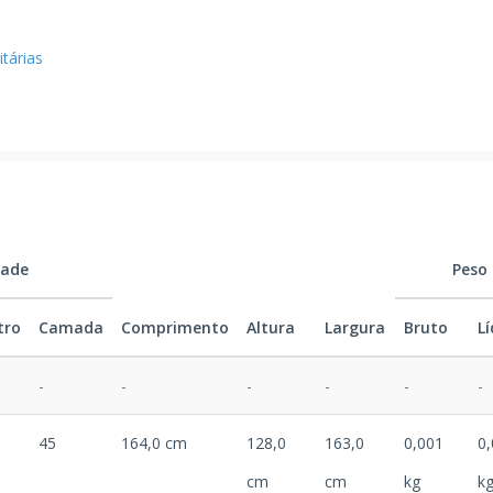
tárias
dade
Peso
tro
Camada
Comprimento
Altura
Largura
Bruto
L
-
-
-
-
-
-
45
164,0 cm
128,0
163,0
0,001
0
cm
cm
kg
k