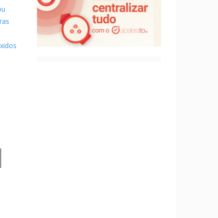
ou
ras
óxidos