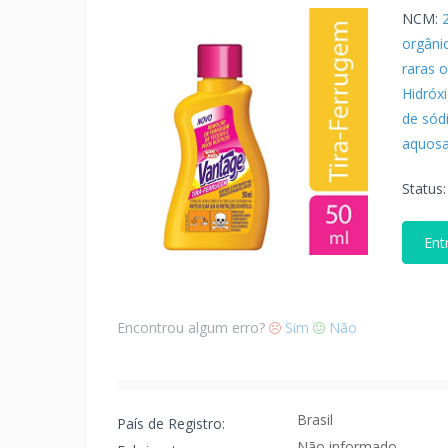
NCM:
orgâni
raras o
Hidróx
de sódi
aquosa 
Status
Ent
Encontrou algum erro?
Sim
Não
Brasil
País de Registro:
Não informado