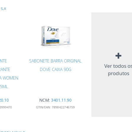
 S.A
NTE
SABONETE BARRA ORIGINAL
Ver todos o
RANTE
DOVE CAIXA 90G
produtos
NA WOMEN
75ML
20.10
NCM:
3401.11.90
3999470
GTIN/EAN:
7898422746759