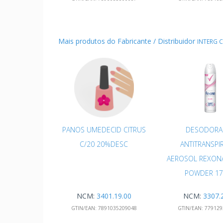
Mais produtos do Fabricante / Distribuidor
INTERG C
PANOS UMEDECID CITRUS
DESODORA
C/20 20%DESC
ANTITRANSPI
AEROSOL REXO
POWDER 1
NCM:
3401.19.00
NCM:
3307.
GTIN/EAN:
7891035209048
GTIN/EAN:
779129