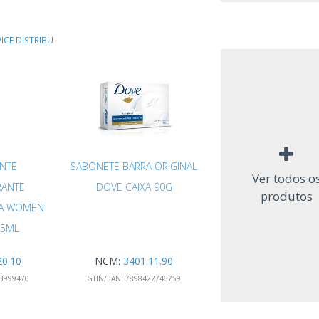
ICE DISTRIBU
NTE
SABONETE BARRA ORIGINAL
Ver todos o
RANTE
DOVE CAIXA 90G
produtos
NA WOMEN
75ML
20.10
NCM:
3401.11.90
3999470
GTIN/EAN:
7898422746759