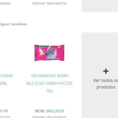
5600008
GTIN/EAN:
7896544402720
Águas Sanitárias
 COLMAN
TIRA-MANCHAS BARRA
Ver todos o
00ML
MULTIUSO VANISH PACOTE
produtos
75G
41.00
NCM:
3402.20.00
5012501
GTIN/EAN:
7891035040191