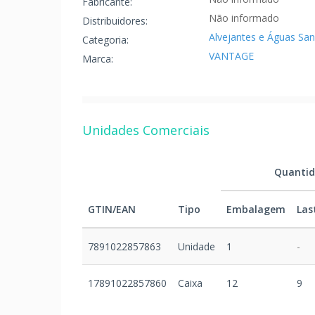
Fabricante:
Não informado
Distribuidores:
Alvejantes e Águas Sani
Categoria:
VANTAGE
Marca:
Unidades Comerciais
Quanti
GTIN/EAN
Tipo
Embalagem
Las
7891022857863
Unidade
1
-
17891022857860
Caixa
12
9