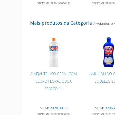
GTIN/EAN:
7896495000112
GTIN/EAN:
789649
Mais produtos da Categoria
Alvejantes e 
ALVEJANTE USO GERAL COM
ANIL LÍQUIDO
CLORO FLORAL QBOA
SQUEEZE 2
FRASCO 1L
NCM:
2828.90.11
NCM:
3206.
GTIN/EAN:
7896083800087
GTIN/EAN:
789103