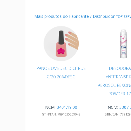
Mais produtos do Fabricante / Distribuidor
TOP SERV
PANOS UMEDECID CITRUS
DESODORA
C/20 20%DESC
ANTITRANSPI
AEROSOL REXO
POWDER 1
NCM:
3401.19.00
NCM:
3307.
GTIN/EAN:
7891035209048
GTIN/EAN:
779129