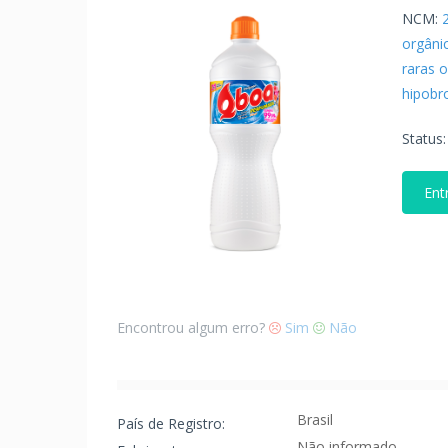
NCM:
orgâni
raras o
hipobro
Status
Ent
Encontrou algum erro?
Sim
Não
Brasil
País de Registro:
Não informado