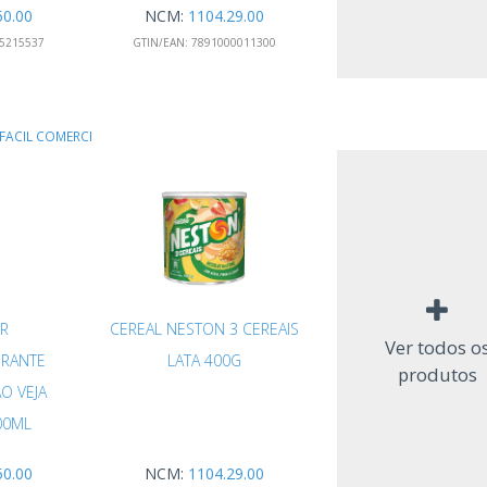
50.00
NCM:
1104.29.00
5215537
GTIN/EAN:
7891000011300
FACIL COMERCI
R
CEREAL NESTON 3 CEREAIS
Ver todos o
RANTE
LATA 400G
produtos
O VEJA
00ML
50.00
NCM:
1104.29.00