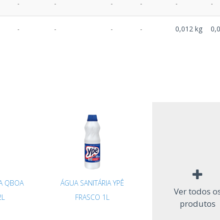
-
-
-
-
-
-
-
-
-
-
0,012 kg
0,
IA QBOA
ÁGUA SANITÁRIA YPÊ
Ver todos o
2L
FRASCO 1L
produtos