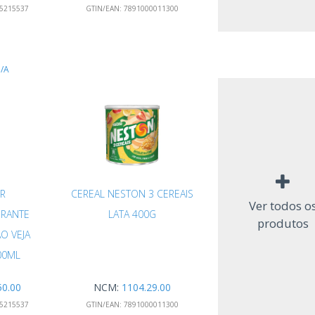
5215537
GTIN/EAN:
7891000011300
/A
R
CEREAL NESTON 3 CEREAIS
Ver todos o
RANTE
LATA 400G
produtos
O VEJA
00ML
50.00
NCM:
1104.29.00
5215537
GTIN/EAN:
7891000011300