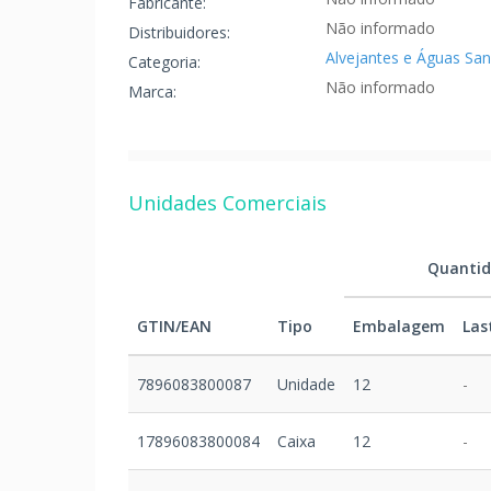
Fabricante:
Não informado
Distribuidores:
Alvejantes e Águas Sani
Categoria:
Não informado
Marca:
Unidades Comerciais
Quanti
GTIN/EAN
Tipo
Embalagem
Las
7896083800087
Unidade
12
-
17896083800084
Caixa
12
-