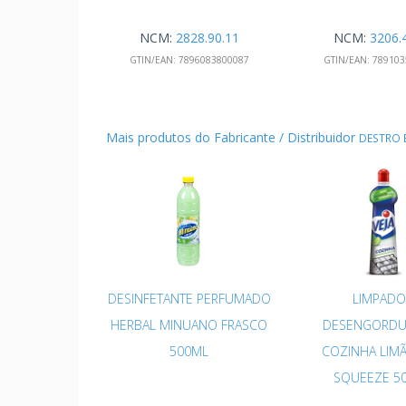
NCM:
2828.90.11
NCM:
3206.
GTIN/EAN:
7896083800087
GTIN/EAN:
789103
Mais produtos do Fabricante / Distribuidor
DESTRO B
DESINFETANTE PERFUMADO
LIMPADO
HERBAL MINUANO FRASCO
DESENGORDU
500ML
COZINHA LIMÃ
SQUEEZE 5