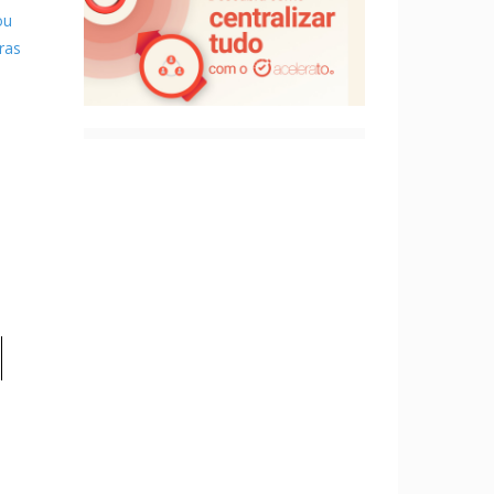
ou
ras