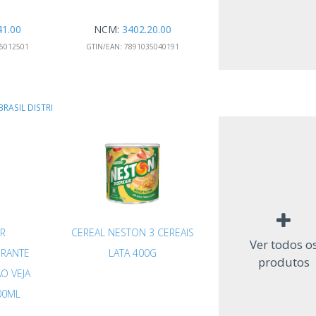
41.00
NCM:
3402.20.00
5012501
GTIN/EAN:
7891035040191
RASIL DISTRI
R
CEREAL NESTON 3 CEREAIS
Ver todos o
RANTE
LATA 400G
produtos
O VEJA
00ML