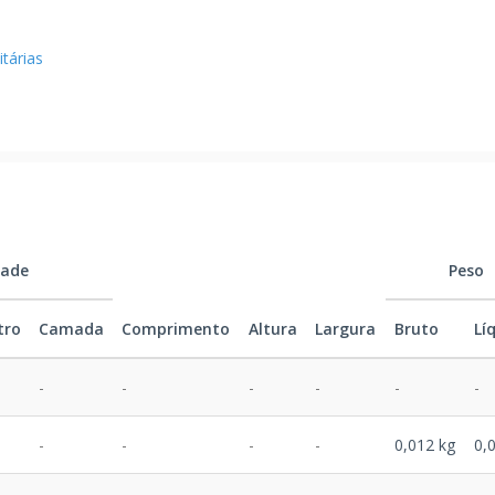
tárias
dade
Peso
tro
Camada
Comprimento
Altura
Largura
Bruto
Lí
-
-
-
-
-
-
-
-
-
-
0,012 kg
0,