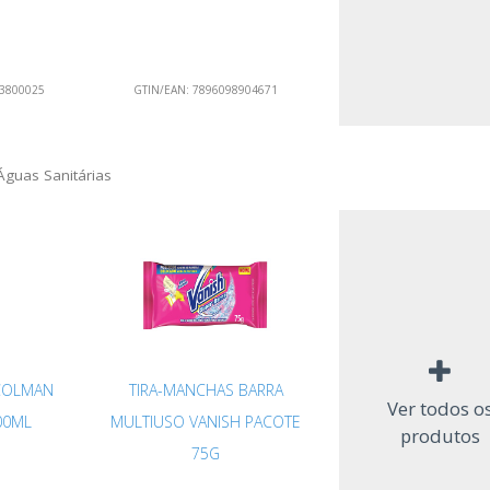
3800025
GTIN/EAN:
7896098904671
Águas Sanitárias
 COLMAN
TIRA-MANCHAS BARRA
Ver todos o
00ML
MULTIUSO VANISH PACOTE
produtos
75G