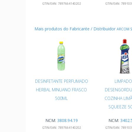
GTIN/EAN:
7897664140202
GTIN/EAN:
789103
Mais produtos do Fabricante / Distribuidor
ARCOM S
DESINFETANTE PERFUMADO
LIMPADO
HERBAL MINUANO FRASCO
DESENGORDU
500ML
COZINHA LIMÃ
SQUEEZE 5
NCM:
3808.94.19
NCM:
3402.
GTIN/EAN:
7897664140202
GTIN/EAN:
789103