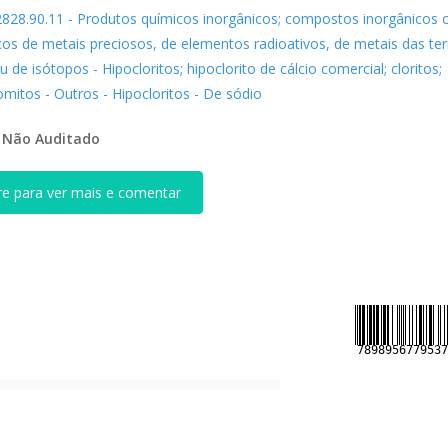
2828.90.11 - Produtos químicos inorgânicos; compostos inorgânicos 
cos de metais preciosos, de elementos radioativos, de metais das ter
u de isótopos - Hipocloritos; hipoclorito de cálcio comercial; cloritos;
mitos - Outros - Hipocloritos - De sódio
:
Não Auditado
re para ver mais e comentar