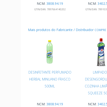
NCM:
3808.94.19
NCM:
3402.
GTIN/EAN:
7897664140202
GTIN/EAN:
789103
Mais produtos do Fabricante / Distribuidor
COMPRE 
DESINFETANTE PERFUMADO
LIMPADO
HERBAL MINUANO FRASCO
DESENGORDU
500ML
COZINHA LIMÃ
SQUEEZE 5
NCM:
3808.94.19
NCM:
3402.