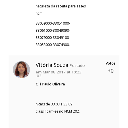
natureza da receita para esses
ncm:
33059000-33051000-
33061000-30049090-
33079000-33049100-
33053000-33074900.
Votos
Vitória Souza
Postado
+0
em Mar 08 2017 at 10:23
-03.
Olá Paulo Oliveira
Ncms de 33.03 a 33.09
classificam-se no NCM 202.