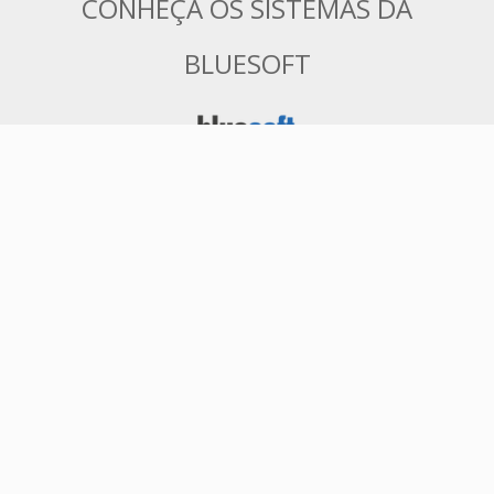
CONHEÇA OS SISTEMAS DA
BLUESOFT
ERP em Nuvem 100% Web para
Varejistas de Médio e Grande Porte
Tenha controle total de seu negócio e
acessando as informações de qualquer
lugar e a qualquer hora. Sistema ERP
SaaS na Nuvem completo. Comercial,
Financeiro, Fiscal, Contábil,
Faturamento, EDI Bancário, WMS, TMS,
e muito mais. Ideal para redes varejistas
de médio e grande porte.
Saiba mais