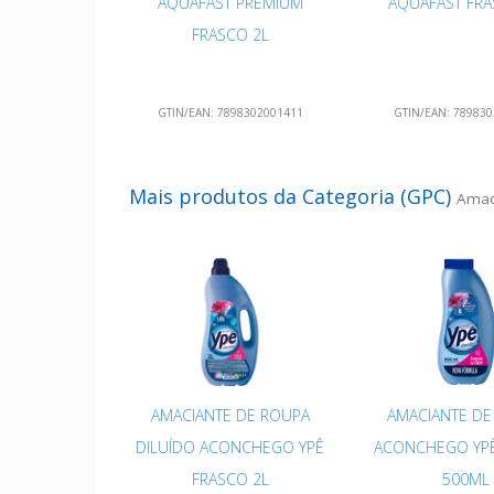
AQUAFAST PREMIUM
AQUAFAST FRA
FRASCO 2L
GTIN/EAN:
7898302001411
GTIN/EAN:
789830
Mais produtos da Categoria (GPC)
Amac
AMACIANTE DE ROUPA
AMACIANTE DE
DILUÍDO ACONCHEGO YPÊ
ACONCHEGO YPÊ
FRASCO 2L
500ML