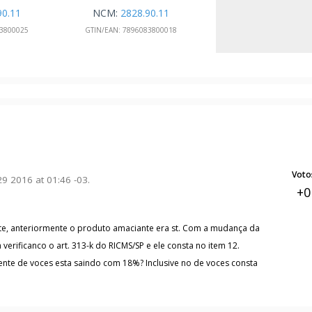
90.11
NCM:
2828.90.11
3800025
GTIN/EAN:
7896083800018
Voto
9 2016 at 01:46 -03.
+0
te, anteriormente o produto amaciante era st. Com a mudança da
 verificanco o art. 313-k do RICMS/SP e ele consta no item 12.
ente de voces esta saindo com 18%? Inclusive no de voces consta