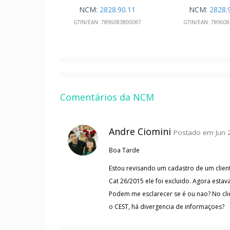
NCM:
2828.90.11
NCM:
2828.
GTIN/EAN:
7896083800087
GTIN/EAN:
789608
Comentários da NCM
Andre Ciomini
Postado em Jun 2
Boa Tarde
Estou revisando um cadastro de um clien
Cat 26/2015 ele foi excluido. Agora estava
Podem me esclarecer se é ou nao? No cli
o CEST, há divergencia de informaçoes?