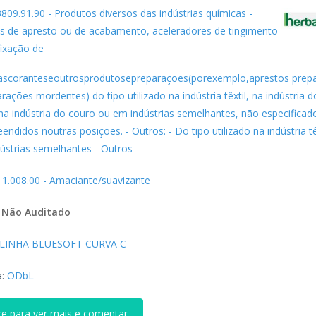
3809.91.90 - Produtos diversos das indústrias químicas -
s de apresto ou de acabamento, aceleradores de tingimento
fixação de
ascoranteseoutrosprodutosepreparações(porexemplo,aprestos prep
rações mordentes) do tipo utilizado na indústria têxtil, na indústria d
 na indústria do couro ou em indústrias semelhantes, não especifica
ndidos noutras posições. - Outros: - Do tipo utilizado na indústria tê
dústrias semelhantes - Outros
11.008.00 - Amaciante/suavizante
:
Não Auditado
LINHA BLUESOFT CURVA C
a:
ODbL
re para ver mais e comentar