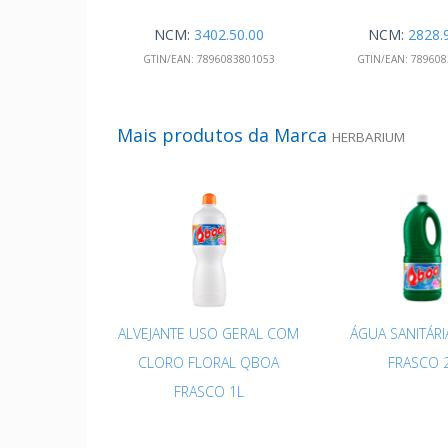
NCM:
3402.50.00
NCM:
2828.
GTIN/EAN:
7896083801053
GTIN/EAN:
789608
Mais produtos da Marca
HERBARIUM
ALVEJANTE USO GERAL COM
ÁGUA SANITÁR
CLORO FLORAL QBOA
FRASCO 
FRASCO 1L