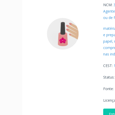
NCM:
Agente
ou de 
matéri
e prepa
papel,
compree
nas in
CEST:
Status
Fonte:
Licenç
Ent