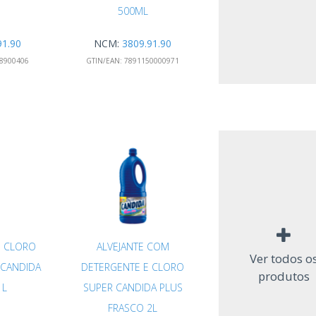
500ML
91.90
NCM:
3809.91.90
8900406
GTIN/EAN:
7891150000971
M CLORO
ALVEJANTE COM
Ver todos o
 CANDIDA
DETERGENTE E CLORO
produtos
1L
SUPER CANDIDA PLUS
FRASCO 2L