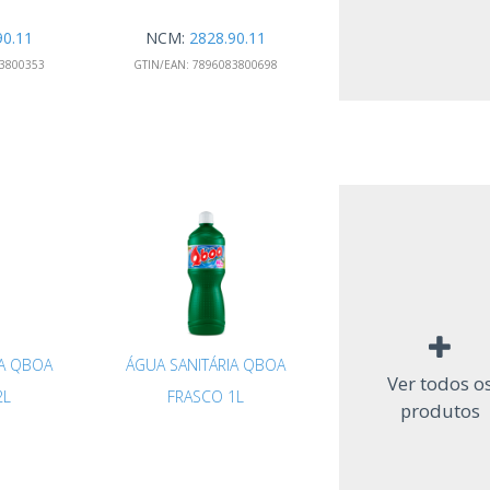
90.11
NCM:
2828.90.11
3800353
GTIN/EAN:
7896083800698
IA QBOA
ÁGUA SANITÁRIA QBOA
Ver todos o
2L
FRASCO 1L
produtos