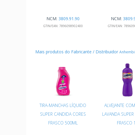
NCM:
3809.91.90
NCM:
3809.
GTIN/EAN:
7896098902400
GTIN/EAN:
789609
Mais produtos do Fabricante / Distribuidor
Anhembi
TIRA-MANCHAS LÍQUIDO
ALVEJANTE CO
SUPER CANDIDA CORES
LAVANDA SUPER
FRASCO 500ML
FRASCO 