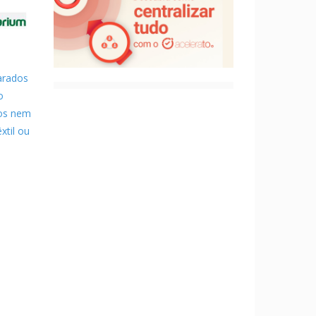
arados
o
dos nem
xtil ou