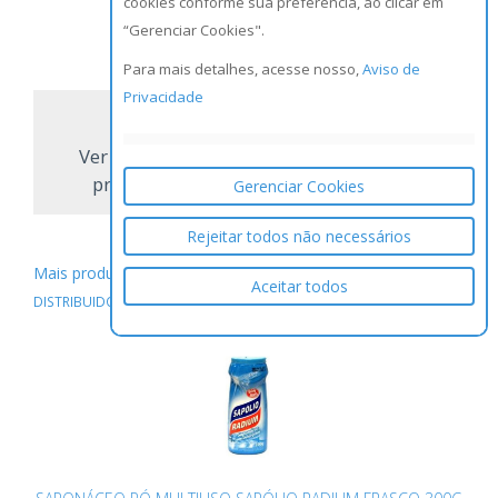
cookies conforme sua preferência, ao clicar em
NCM:
2103.20.10
“Gerenciar Cookies".
GTIN/EAN:
7896036094969
Para mais detalhes, acesse nosso,
Aviso de
Privacidade
Ver todos os
produtos
Gerenciar Cookies
Rejeitar todos não necessários
Mais produtos do Fabricante / Distribuidor
URANIO
Aceitar todos
DISTRIBUIDORA