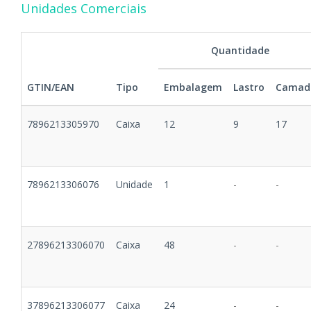
Unidades Comerciais
Quantidade
GTIN/EAN
Tipo
Embalagem
Lastro
Camad
7896213305970
Caixa
12
9
17
7896213306076
Unidade
1
-
-
27896213306070
Caixa
48
-
-
37896213306077
Caixa
24
-
-