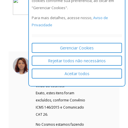
cookies conforme sua preferência, ao clicar em
Felipe Espindola
+1
“Gerenciar Cookies".
Postado em Abr 18 2016 at
04:57 -03.
Para mais detalhes, acesse nosso,
Aviso de
Boa tarde. Em relação ao ICMS,
Privacidade
esse item não deixou de ser
ST, de acordo com o
comunicado CAT 26?
Gerenciar Cookies
Votos
Vitória Souza
Rejeitar todos não necessários
Postado
+1
em Abr 18 2016 at 05:18
-03.
Aceitar todos
Olá Felipe Espindola - Seja bem
vindo ao cosmos.
Exato, estes itens foram
excluídos, conforme Convênio
ICMS 146/2015 e Comunicado
CAT 26.
No Cosmos estamos fazendo