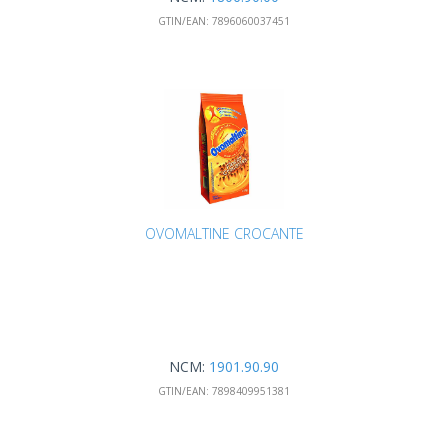
GTIN/EAN:
7896060037451
OVOMALTINE CROCANTE
NCM:
1901.90.90
GTIN/EAN:
7898409951381