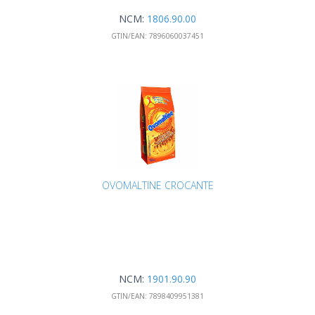
NCM:
1806.90.00
GTIN/EAN:
7896060037451
OVOMALTINE CROCANTE
NCM:
1901.90.90
GTIN/EAN:
7898409951381