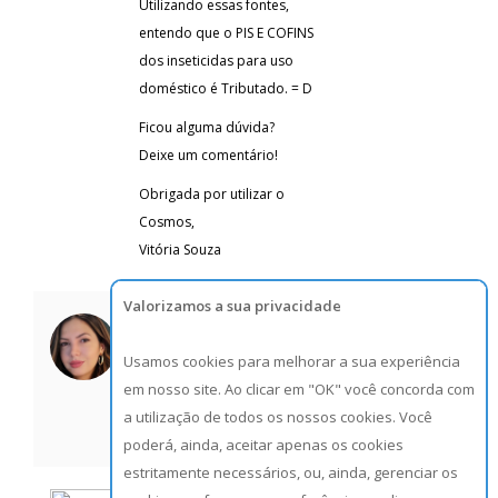
Utilizando essas fontes,
entendo que o PIS E COFINS
dos inseticidas para uso
doméstico é Tributado. = D
Ficou alguma dúvida?
Deixe um comentário!
Obrigada por utilizar o
Cosmos,
Vitória Souza
Valorizamos a sua privacidade
Votos
sangela stuck
Postado
em Mar 11 2016 at 02:11
Usamos cookies para melhorar a sua experiência
-03.
em nosso site. Ao clicar em "OK" você concorda com
Comentário excluído por
a utilização de todos os nossos cookies. Você
sangela stuck.
poderá, ainda, aceitar apenas os cookies
estritamente necessários, ou, ainda, gerenciar os
Votos