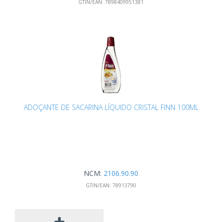
GTIN/EAN:
7898409951381
ADOÇANTE DE SACARINA LÍQUIDO CRISTAL FINN 100ML
NCM:
2106.90.90
GTIN/EAN:
78913790