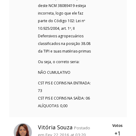
deste NCM 38089419 esteja
incorreta, logo que ele faz
parte do Código 102: Lei nº
10.925/2004, art. 1º, II
Defensivos agropecuários
classificados na posição 38.08
da TIPI e suas matérias-primas
Ou seja, o correto seria:
NÃO CUMULATIVO
CST PIS E COFINS NA ENTRADA:
73
CST PIS E COFINS NA SAÍDA: 06
ALÍQUOTAS: 0,00
Votos
Vitória Souza
Postado
+1
em Fev 22 2016 at 03:20