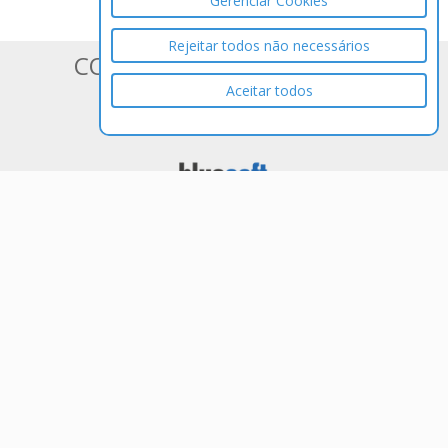
Gerenciar Cookies
Rejeitar todos não necessários
CONHEÇA OS SISTEMAS DA
Aceitar todos
BLUESOFT
ERP em Nuvem 100% Web para
Varejistas de Médio e Grande Porte
Tenha controle total de seu negócio e
acessando as informações de qualquer
lugar e a qualquer hora. Sistema ERP
SaaS na Nuvem completo. Comercial,
Financeiro, Fiscal, Contábil,
Faturamento, EDI Bancário, WMS, TMS,
e muito mais. Ideal para redes varejistas