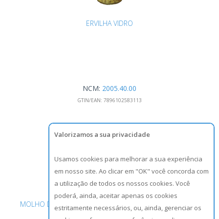
ERVILHA VIDRO
NCM:
2005.40.00
GTIN/EAN:
7896102583113
Valorizamos a sua privacidade
Usamos cookies para melhorar a sua experiência
em nosso site. Ao clicar em "OK" você concorda com
a utilização de todos os nossos cookies. Você
poderá, ainda, aceitar apenas os cookies
MOLHO DE TOMATE TRADICIONAL POMAROLA LATA 340G
estritamente necessários, ou, ainda, gerenciar os