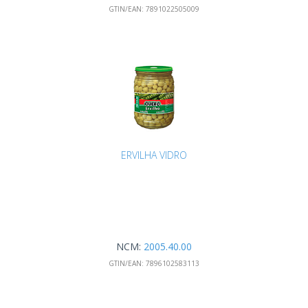
GTIN/EAN:
7891022505009
ERVILHA VIDRO
NCM:
2005.40.00
GTIN/EAN:
7896102583113