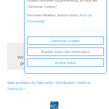
cookies conforme sua preferência, ao clicar em
“Gerenciar Cookies".
Para mais detalhes, acesse nosso,
Aviso de
Privacidade
NCM:
2103.20.10
GTIN/EAN:
7896036094969
Gerenciar Cookies
Rejeitar todos não necessários
Ver todos os
Aceitar todos
produtos
Mais produtos do Fabricante / Distribuidor
COMERCIAL
ZARAGOZA I