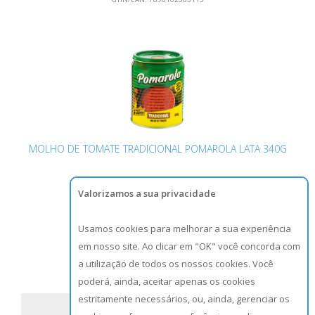
MOLHO DE TOMATE TRADICIONAL POMAROLA LATA 340G
Valorizamos a sua privacidade
Usamos cookies para melhorar a sua experiência
NCM:
2103.20.10
em nosso site. Ao clicar em "OK" você concorda com
GTIN/EAN:
7896036094969
a utilização de todos os nossos cookies. Você
poderá, ainda, aceitar apenas os cookies
estritamente necessários, ou, ainda, gerenciar os