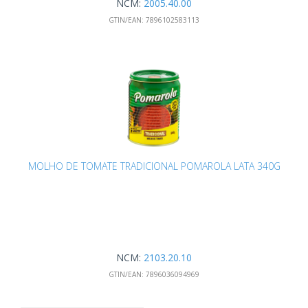
NCM:
2005.40.00
GTIN/EAN:
7896102583113
MOLHO DE TOMATE TRADICIONAL POMAROLA LATA 340G
NCM:
2103.20.10
GTIN/EAN:
7896036094969