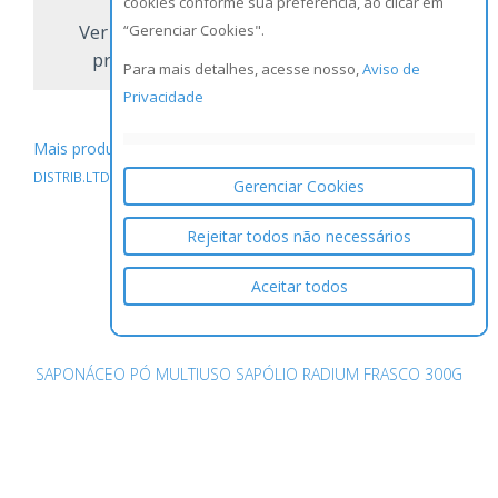
cookies conforme sua preferência, ao clicar em
Ver todos os
“Gerenciar Cookies".
produtos
Para mais detalhes, acesse nosso,
Aviso de
Privacidade
Mais produtos do Fabricante / Distribuidor
RWR LOGISTICA E
DISTRIB.LTDA.
Gerenciar Cookies
Rejeitar todos não necessários
Aceitar todos
SAPONÁCEO PÓ MULTIUSO SAPÓLIO RADIUM FRASCO 300G