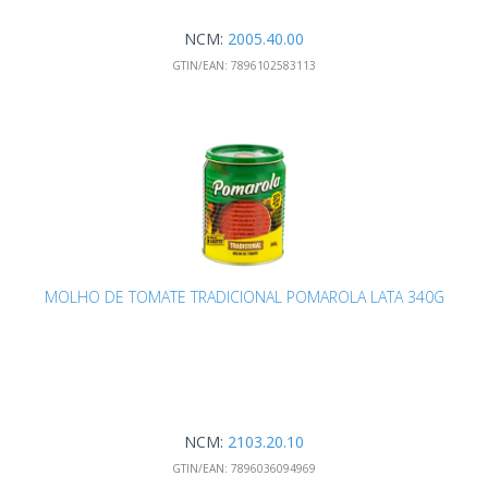
NCM:
2005.40.00
GTIN/EAN:
7896102583113
MOLHO DE TOMATE TRADICIONAL POMAROLA LATA 340G
NCM:
2103.20.10
GTIN/EAN:
7896036094969