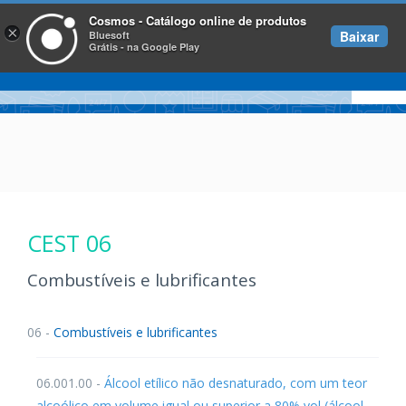
Cosmos - Catálogo online de produtos
×
Baixar
Bluesoft
Grátis - na Google Play
CEST 06
Combustíveis e lubrificantes
06 -
Combustíveis e lubrificantes
06.001.00 -
Álcool etílico não desnaturado, com um teor
alcoólico em volume igual ou superior a 80% vol (álcool