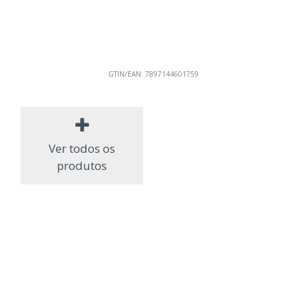
GTIN/EAN:
7897144601759
Ver todos os
produtos