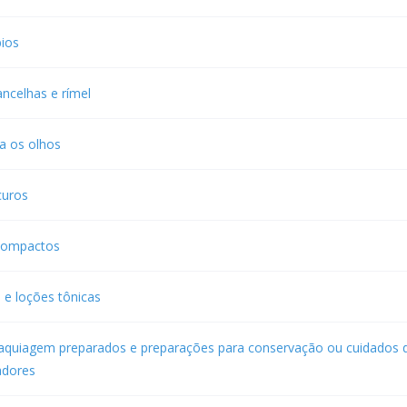
ios
ancelhas e rímel
a os olhos
curos
 compactos
 e loções tônicas
aquiagem preparados e preparações para conservação ou cuidados d
adores