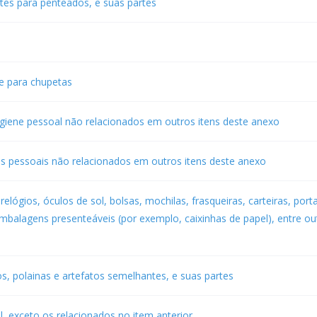
tes para penteados, e suas partes
e para chupetas
giene pessoal não relacionados em outros itens deste anexo
os pessoais não relacionados em outros itens deste anexo
relógios, óculos de sol, bolsas, mochilas, frasqueiras, carteiras, port
mbalagens presenteáveis (por exemplo, caixinhas de papel), entre ou
os, polainas e artefatos semelhantes, e suas partes
l, exceto os relacionados no item anterior