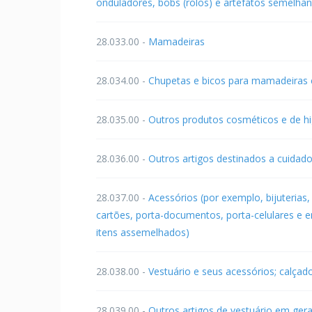
onduladores, bobs (rolos) e artefatos semelhan
28.033.00 -
Mamadeiras
28.034.00 -
Chupetas e bicos para mamadeiras 
28.035.00 -
Outros produtos cosméticos e de hi
28.036.00 -
Outros artigos destinados a cuidad
28.037.00 -
Acessórios (por exemplo, bijuterias, 
cartões, porta-documentos, porta-celulares e e
itens assemelhados)
28.038.00 -
Vestuário e seus acessórios; calçad
28.039.00 -
Outros artigos de vestuário em gera