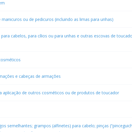
gem
de manicuros ou de pedicuros (incluindo as limas para unhas)
 para cabelos, para cílios ou para unhas e outras escovas de toucad
 cosméticos
rmações e cabeças de armações
a aplicação de outros cosméticos ou de produtos de toucador
gos semelhantes; grampos (alfinetes) para cabelo; pinças (“pinceguich