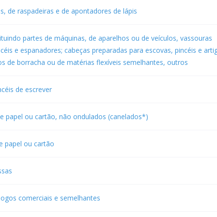
s, de raspadeiras e de apontadores de lápis
uindo partes de máquinas, de aparelhos ou de veículos, vassouras
éis e espanadores; cabeças preparadas para escovas, pincéis e arti
os de borracha ou de matérias flexíveis semelhantes, outros
ncéis de escrever
de papel ou cartão, não ondulados (canelados*)
e papel ou cartão
ssas
álogos comerciais e semelhantes