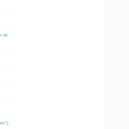
or de
es”),