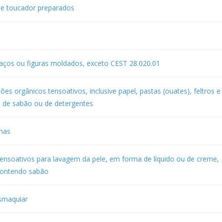
de toucador preparados
aços ou figuras moldados, exceto CEST 28.020.01
s orgânicos tensoativos, inclusive papel, pastas (ouates), feltros e
s de sabão ou de detergentes
mas
ensoativos para lavagem da pele, em forma de líquido ou de creme,
contendo sabão
esmaquiar