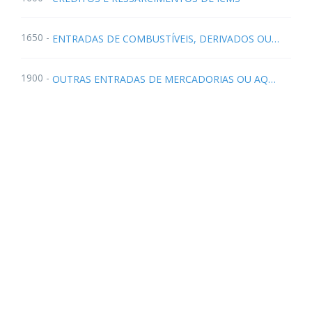
1650 -
ENTRADAS DE COMBUSTÍVEIS, DERIVADOS OU NÃO DE PETRÓLEO, E LUBRIFICANTES (ACR Ajuste SINIEF 9/2003 - a partir 01.01.2004)
1900 -
OUTRAS ENTRADAS DE MERCADORIAS OU AQUISIÇÕES DE SERVIÇOS