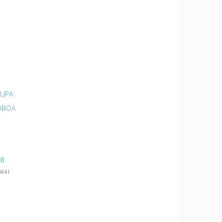
OUPA
 QBOA
90
0841