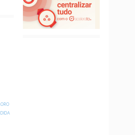
LORO
NDIDA