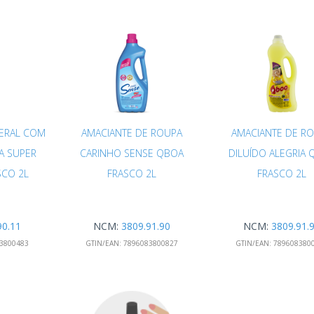
GERAL COM
AMACIANTE DE ROUPA
AMACIANTE DE R
A SUPER
CARINHO SENSE QBOA
DILUÍDO ALEGRIA
SCO 2L
FRASCO 2L
FRASCO 2L
90.11
NCM:
3809.91.90
NCM:
3809.91.
3800483
GTIN/EAN:
7896083800827
GTIN/EAN:
789608380