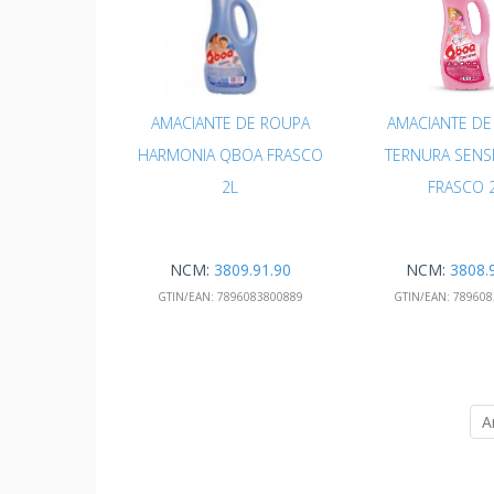
AMACIANTE DE ROUPA
AMACIANTE DE
HARMONIA QBOA FRASCO
TERNURA SENS
2L
FRASCO 
NCM:
3809.91.90
NCM:
3808.
GTIN/EAN:
7896083800889
GTIN/EAN:
789608
A