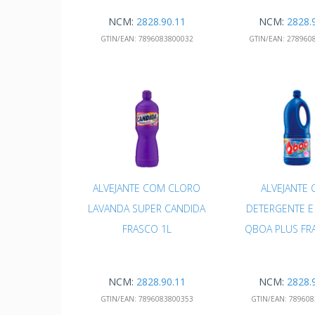
NCM:
2828.90.11
NCM:
2828.
GTIN/EAN:
7896083800032
GTIN/EAN:
278960
ALVEJANTE COM CLORO
ALVEJANTE
LAVANDA SUPER CANDIDA
DETERGENTE E
FRASCO 1L
QBOA PLUS FR
NCM:
2828.90.11
NCM:
2828.
GTIN/EAN:
7896083800353
GTIN/EAN:
789608