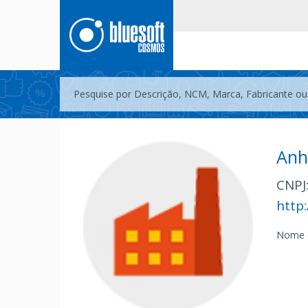
Anh
CNPJ
http
Nome 