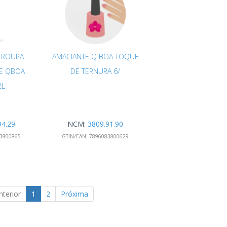
 ROUPA
AMACIANTE Q BOA TOQUE
E QBOA
DE TERNURA 6/
2L
94.29
NCM:
3809.91.90
3800865
GTIN/EAN:
7896083800629
nterior
1
2
Próxima