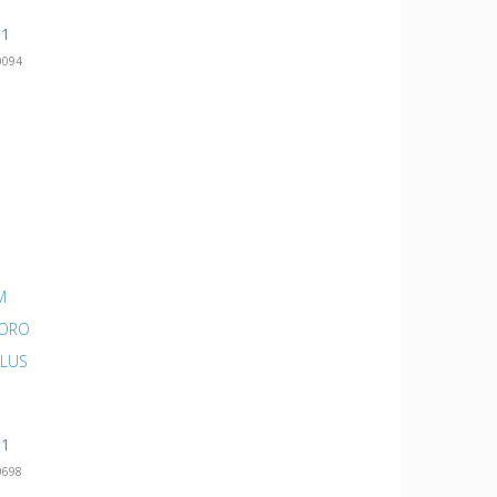
11
0094
M
LORO
PLUS
11
0698