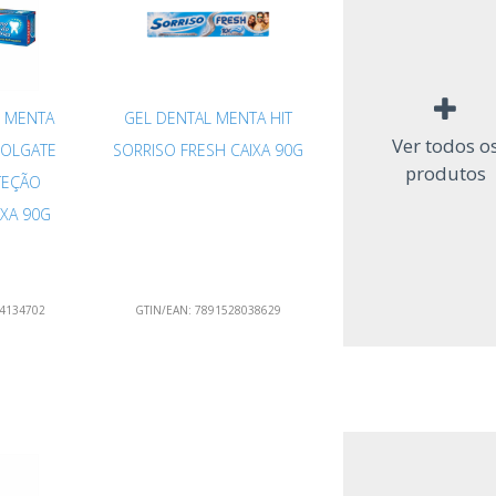
 MENTA
GEL DENTAL MENTA HIT
Ver todos o
COLGATE
SORRISO FRESH CAIXA 90G
produtos
TEÇÃO
IXA 90G
4134702
GTIN/EAN:
7891528038629
l