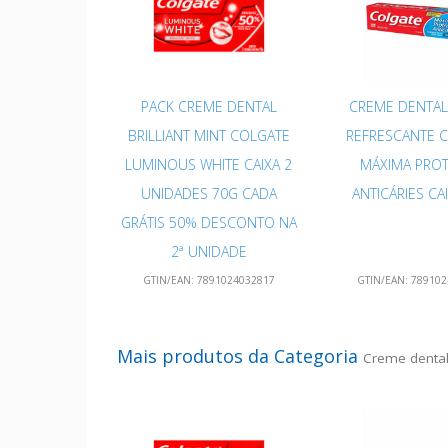
PACK CREME DENTAL
CREME DENTAL
BRILLIANT MINT COLGATE
REFRESCANTE 
LUMINOUS WHITE CAIXA 2
MÁXIMA PRO
UNIDADES 70G CADA
ANTICÁRIES CA
GRÁTIS 50% DESCONTO NA
2ª UNIDADE
GTIN/EAN:
7891024032817
GTIN/EAN:
789102
Mais produtos da Categoria
Creme denta