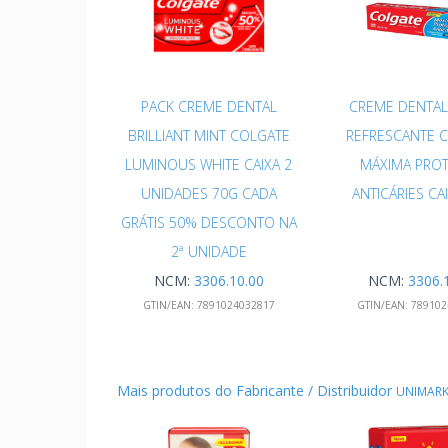
PACK CREME DENTAL
CREME DENTAL
BRILLIANT MINT COLGATE
REFRESCANTE 
LUMINOUS WHITE CAIXA 2
MÁXIMA PRO
UNIDADES 70G CADA
ANTICÁRIES CA
GRÁTIS 50% DESCONTO NA
2ª UNIDADE
NCM:
3306.10.00
NCM:
3306.
GTIN/EAN:
7891024032817
GTIN/EAN:
789102
Mais produtos do Fabricante / Distribuidor
UNIMARK