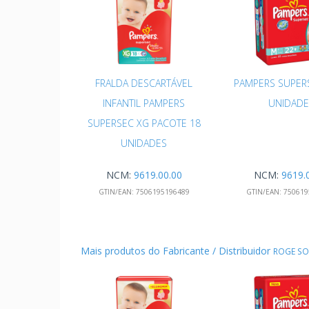
FRALDA DESCARTÁVEL
PAMPERS SUPER
INFANTIL PAMPERS
UNIDADE
SUPERSEC XG PACOTE 18
UNIDADES
NCM:
9619.00.00
NCM:
9619.
GTIN/EAN:
7506195196489
GTIN/EAN:
750619
Mais produtos do Fabricante / Distribuidor
ROGE S