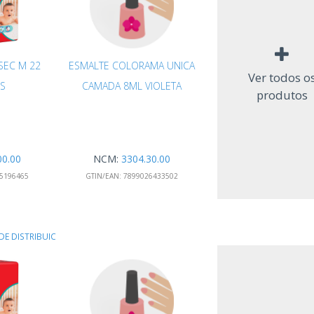
SEC M 22
ESMALTE COLORAMA UNICA
Ver todos o
S
CAMADA 8ML VIOLETA
produtos
00.00
NCM:
3304.30.00
5196465
GTIN/EAN:
7899026433502
DE DISTRIBUIC