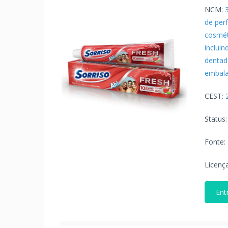
NCM:
de per
cosmét
incluin
dentadu
embalag
CEST:
Status
Fonte:
Licenç
Ent