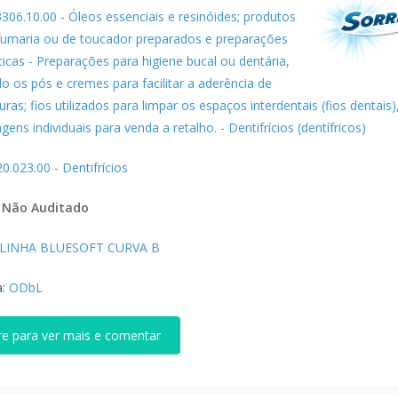
3306.10.00 - Óleos essenciais e resinóides; produtos
fumaria ou de toucador preparados e preparações
icas - Preparações para higiene bucal ou dentária,
do os pós e cremes para facilitar a aderência de
ras; fios utilizados para limpar os espaços interdentais (fios dentais
ens individuais para venda a retalho. - Dentifrícios (dentífricos)
20.023.00 - Dentifrícios
:
Não Auditado
LINHA BLUESOFT CURVA B
a:
ODbL
re para ver mais e comentar