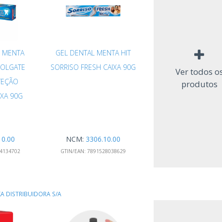
 MENTA
GEL DENTAL MENTA HIT
COLGATE
SORRISO FRESH CAIXA 90G
Ver todos o
TEÇÃO
produtos
IXA 90G
10.00
NCM:
3306.10.00
4134702
GTIN/EAN:
7891528038629
A DISTRIBUIDORA S/A