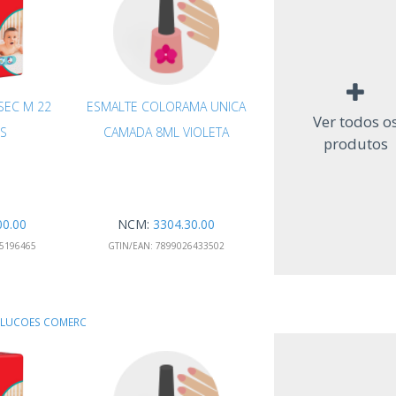
SEC M 22
ESMALTE COLORAMA UNICA
Ver todos o
S
CAMADA 8ML VIOLETA
produtos
00.00
NCM:
3304.30.00
5196465
GTIN/EAN:
7899026433502
OLUCOES COMERC