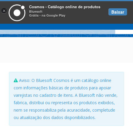
Cosmos - Catálogo online de produtos
×
Baixar
Bluesoft
Grátis - na Google Play
Aviso: O Bluesoft Cosmos é um catálogo online
com informações básicas de produtos para apoiar
varejistas no cadastro de itens. A Bluesoft não vende,
fabrica, distribui ou representa os produtos exibidos,
nem se responsabiliza pela acuracidade, completude
ou atualização dos dados disponibilizados.